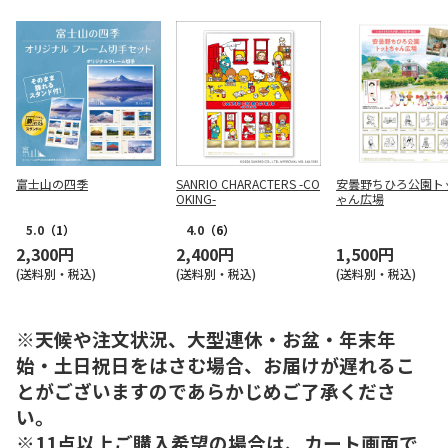
富士山の四季
SANRIO CHARACTERS -CO
安曇野ちひろ公園ト
OKING-
ゃん広場
5.0
（1）
4.0
（6）
2,300円
2,400円
1,500円
(送料別・税込)
(送料別・税込)
(送料別・税込)
※天候や注文状況、大型連休・お盆・年末年
始・土日祝日をはさむ場合、お届けが遅れるこ
とがございますのであらかじめご了承くださ
い。
※11点以上ご購入希望の場合は、カート画面で