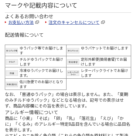
マークや記載内容について
よくあるお問い合わせ
お支払い方法
注文のキャンセルについて
配送情報について
ゆうパック等でお届けしま
ゆうパケットでお届けします
す
チルドゆうパックでお届け
定形外郵便(簡易書留)でお届
します
けします
冷凍ゆうパックでお届けし
レターパックライトでお届け
ます。
します
佐川急便でのお届けとなり
ます
なお、「普通ゆうパック」の場合は表示しません。また、「夏期
のみチルドゆうパック」などとなる場合は、記号での表示はせ
ず、商品内容欄にその旨を表示しています。
アレルギー情報について
商品に「小麦」「そば」「卵」「乳」「落花生」「えび」「か
に」「くるみ」のアレルギー特定8品目を含んでいる場合に品目名
を表示します。
※エビ・カニを除く魚介類（これらの魚介類を原材料として製造