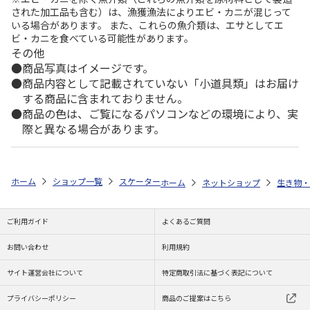
された加工品も含む）は、漁獲漁法によりエビ・カニが混じって
いる場合があります。 また、これらの魚介類は、エサとしてエ
ビ・カニを食べている可能性があります。
その他
商品写真はイメージです。
商品内容として記載されていない「小道具類」はお届け
する商品に含まれておりません。
商品の色は、ご覧になるパソコンなどの環境により、実
際と異なる場合があります。
ホーム
ショップ一覧
スケーター
ボアタンク なりきりフード付き M マ
ホーム
ネットショップ
生き物・
ご利用ガイド
よくあるご質問
お問い合わせ
利用規約
サイト運営会社について
特定商取引法に基づく表記について
プライバシーポリシー
商品のご提案はこちら