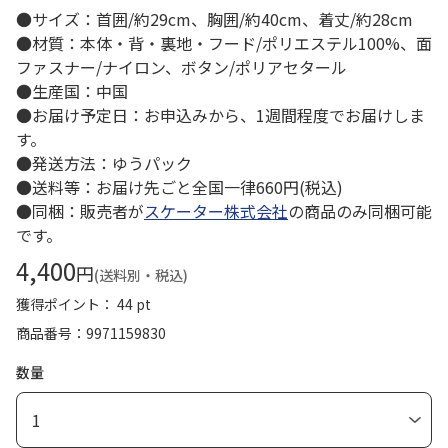
●サイズ：首囲/約29cm、胸囲/約40cm、着丈/約28cm
●材質：本体・背・裏地・フード/ポリエステル100%、面
ファスナー/ナイロン、ボタン/ポリアセタール
●生産国：中国
●お届け予定日：お申込みから、1週間程度でお届けしま
す。
●発送方法：ゆうパック
●送料等：お届け先ごと全国一律660円(税込)
●同梱：販売者が
スケーター株式会社
の商品のみ同梱可能
です。
4,400
円
(送料別・税込)
獲得ポイント： 44 pt
商品番号
9971159830
数量
1