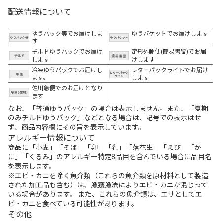
配送情報について
ゆうパック等でお届けしま
ゆうパケットでお届けします
す
チルドゆうパックでお届け
定形外郵便(簡易書留)でお届
します
けします
冷凍ゆうパックでお届けし
レターパックライトでお届け
ます。
します
佐川急便でのお届けとなり
ます
なお、「普通ゆうパック」の場合は表示しません。また、「夏期
のみチルドゆうパック」などとなる場合は、記号での表示はせ
ず、商品内容欄にその旨を表示しています。
アレルギー情報について
商品に「小麦」「そば」「卵」「乳」「落花生」「えび」「か
に」「くるみ」のアレルギー特定8品目を含んでいる場合に品目名
を表示します。
※エビ・カニを除く魚介類（これらの魚介類を原材料として製造
された加工品も含む）は、漁獲漁法によりエビ・カニが混じって
いる場合があります。 また、これらの魚介類は、エサとしてエ
ビ・カニを食べている可能性があります。
その他