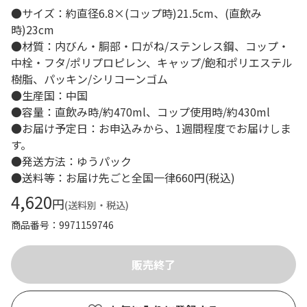
●サイズ：約直径6.8×(コップ時)21.5cm、(直飲み
時)23cm
●材質：内びん・胴部・口がね/ステンレス鋼、コップ・
中栓・フタ/ポリプロピレン、キャップ/飽和ポリエステル
樹脂、パッキン/シリコーンゴム
●生産国：中国
●容量：直飲み時/約470ml、コップ使用時/約430ml
●お届け予定日：お申込みから、1週間程度でお届けしま
す。
●発送方法：ゆうパック
●送料等：お届け先ごと全国一律660円(税込)
4,620
円
(送料別・税込)
商品番号
9971159746