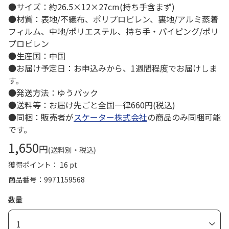
●サイズ：約26.5×12×27cm(持ち手含まず)
●材質：表地/不織布、ポリプロピレン、裏地/アルミ蒸着
フィルム、中地/ポリエステル、持ち手・パイピング/ポリ
プロピレン
●生産国：中国
●お届け予定日：お申込みから、1週間程度でお届けしま
す。
●発送方法：ゆうパック
●送料等：お届け先ごと全国一律660円(税込)
●同梱：販売者が
スケーター株式会社
の商品のみ同梱可能
です。
1,650
円
(送料別・税込)
獲得ポイント： 16 pt
商品番号
9971159568
数量
1