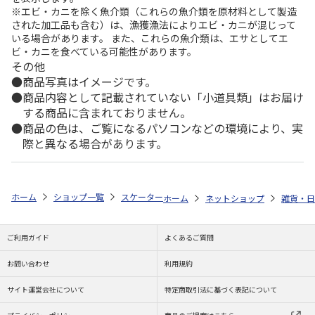
※エビ・カニを除く魚介類（これらの魚介類を原材料として製造
された加工品も含む）は、漁獲漁法によりエビ・カニが混じって
いる場合があります。 また、これらの魚介類は、エサとしてエ
ビ・カニを食べている可能性があります。
その他
商品写真はイメージです。
商品内容として記載されていない「小道具類」はお届け
する商品に含まれておりません。
商品の色は、ご覧になるパソコンなどの環境により、実
際と異なる場合があります。
ホーム
ショップ一覧
スケーター
不織布保冷バッグ ピーターラビット 
ホーム
ネットショップ
雑貨・日
ご利用ガイド
よくあるご質問
お問い合わせ
利用規約
サイト運営会社について
特定商取引法に基づく表記について