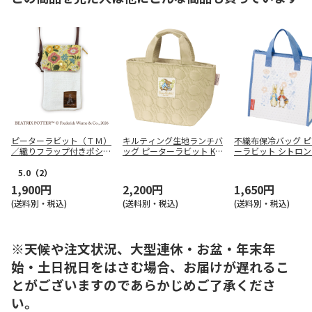
ピーターラビット（ＴＭ）
キルティング生地ランチバ
不織布保冷バッグ 
／織りフラップ付きポシェ
ッグ ピーターラビット KK
ーラビット シトロン 
ット
LB2
5.0
（2）
1,900円
2,200円
1,650円
(送料別・税込)
(送料別・税込)
(送料別・税込)
※天候や注文状況、大型連休・お盆・年末年
始・土日祝日をはさむ場合、お届けが遅れるこ
とがございますのであらかじめご了承くださ
い。