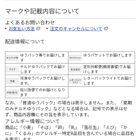
マークや記載内容について
よくあるお問い合わせ
お支払い方法
注文のキャンセルについて
配送情報について
ゆうパック等でお届けしま
ゆうパケットでお届けします
す
チルドゆうパックでお届け
定形外郵便(簡易書留)でお届
します
けします
冷凍ゆうパックでお届けし
レターパックライトでお届け
ます。
します
佐川急便でのお届けとなり
ます
なお、「普通ゆうパック」の場合は表示しません。また、「夏期
のみチルドゆうパック」などとなる場合は、記号での表示はせ
ず、商品内容欄にその旨を表示しています。
アレルギー情報について
商品に「小麦」「そば」「卵」「乳」「落花生」「えび」「か
に」「くるみ」のアレルギー特定8品目を含んでいる場合に品目名
を表示します。