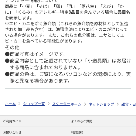
商品に「小麦」「そば」「卵」「乳」「落花生」「えび」「か
に」「くるみ」のアレルギー特定8品目を含んでいる場合に品目名
を表示します。
※エビ・カニを除く魚介類（これらの魚介類を原材料として製造
された加工品も含む）は、漁獲漁法によりエビ・カニが混じって
いる場合があります。 また、これらの魚介類は、エサとしてエ
ビ・カニを食べている可能性があります。
その他
商品写真はイメージです。
商品内容として記載されていない「小道具類」はお届け
する商品に含まれておりません。
商品の色は、ご覧になるパソコンなどの環境により、実
際と異なる場合があります。
ホーム
ショップ一覧
スケーター
抗菌食洗機対応2段ふわっと弁当箱 ピ
ホーム
ネットショップ
雑貨・日
ご利用ガイド
よくあるご質問
お問い合わせ
利用規約