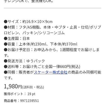
子レンジOKで、食洗機もOK。
●サイズ：約16.9×10×9cm
●材質：フタ/AS樹脂、本体・中ブタ・止具・仕切/ポリプ
ロピレン、パッキン/シリコーンゴム
●生産国：日本
●容量：上本体/約230ml、下本体/約370ml
●お届け予定日：お申込みから、1週間程度でお届けしま
す。
●発送方法：ゆうパック
●送料等：お届け先ごと全国一律660円(税込)
●同梱：販売者が
スケーター株式会社
の商品のみ同梱可能
です。
1,980
円
(送料別・税込)
獲得ポイント： 19 pt
商品番号
9971159551