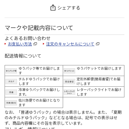
シェアする
マークや記載内容について
よくあるお問い合わせ
お支払い方法
注文のキャンセルについて
配送情報について
ゆうパック等でお届けしま
ゆうパケットでお届けします
す
チルドゆうパックでお届け
定形外郵便(簡易書留)でお届
します
けします
冷凍ゆうパックでお届けし
レターパックライトでお届け
ます。
します
佐川急便でのお届けとなり
ます
なお、「普通ゆうパック」の場合は表示しません。また、「夏期
のみチルドゆうパック」などとなる場合は、記号での表示はせ
ず、商品内容欄にその旨を表示しています。
アレルギー情報について