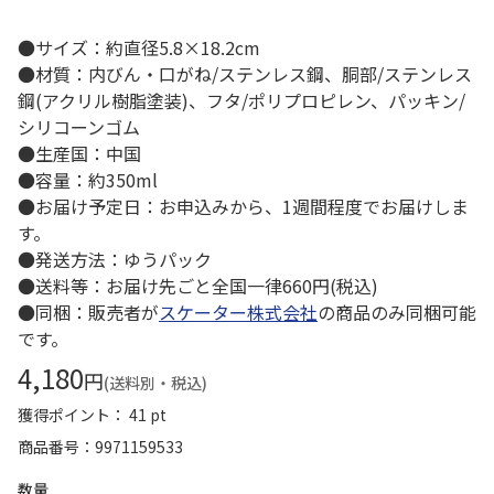
●サイズ：約直径5.8×18.2cm
●材質：内びん・口がね/ステンレス鋼、胴部/ステンレス
鋼(アクリル樹脂塗装)、フタ/ポリプロピレン、パッキン/
シリコーンゴム
●生産国：中国
●容量：約350ml
●お届け予定日：お申込みから、1週間程度でお届けしま
す。
●発送方法：ゆうパック
●送料等：お届け先ごと全国一律660円(税込)
●同梱：販売者が
スケーター株式会社
の商品のみ同梱可能
です。
4,180
円
(送料別・税込)
獲得ポイント： 41 pt
商品番号
9971159533
数量