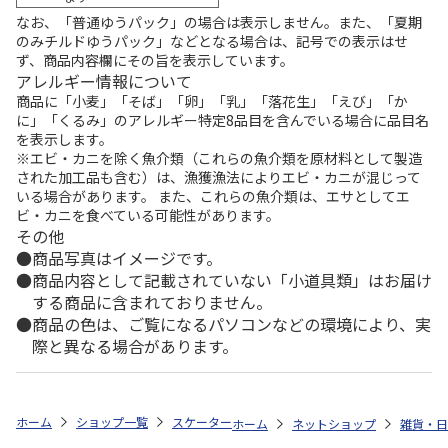
なお、「普通ゆうパック」の場合は表示しません。また、「夏期
のみチルドゆうパック」などとなる場合は、記号での表示はせ
ず、商品内容欄にその旨を表示しています。
アレルギー情報について
商品に「小麦」「そば」「卵」「乳」「落花生」「えび」「か
に」「くるみ」のアレルギー特定8品目を含んでいる場合に品目名
を表示します。
※エビ・カニを除く魚介類（これらの魚介類を原材料として製造
された加工品も含む）は、漁獲漁法によりエビ・カニが混じって
いる場合があります。 また、これらの魚介類は、エサとしてエ
ビ・カニを食べている可能性があります。
その他
商品写真はイメージです。
商品内容として記載されていない「小道具類」はお届け
する商品に含まれておりません。
商品の色は、ご覧になるパソコンなどの環境により、実
際と異なる場合があります。
ホーム
ショップ一覧
スケーター
超軽量マグボトル ステンレス 350ml
ホーム
ネットショップ
雑貨・日