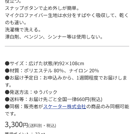
役立つ。
スナップボタンで止め外しが簡単。
マイクロファイバー生地は水分をすばやく吸収して、乾く
のも速い。
洗濯機で洗える。
漂白剤、ベンジン、シンナー等は使用しない。
●サイズ：広げた状態/約92×108cm
●材質：ポリエステル 80％、ナイロン 20％
●お届け予定日：お申込みから、1週間程度でお届けしま
す。
●発送方法：ゆうパック
●送料等：お届け先ごと全国一律660円(税込)
●同梱：販売者が
スケーター株式会社
の商品のみ同梱可能
です。
3,300
円
(送料別・税込)