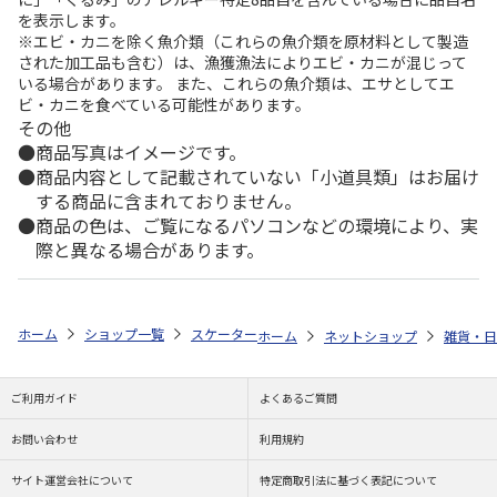
を表示します。
※エビ・カニを除く魚介類（これらの魚介類を原材料として製造
された加工品も含む）は、漁獲漁法によりエビ・カニが混じって
いる場合があります。 また、これらの魚介類は、エサとしてエ
ビ・カニを食べている可能性があります。
その他
商品写真はイメージです。
商品内容として記載されていない「小道具類」はお届け
する商品に含まれておりません。
商品の色は、ご覧になるパソコンなどの環境により、実
際と異なる場合があります。
ホーム
ショップ一覧
スケーター
吸水速乾 フード付バスポンチョ ポム
ホーム
ネットショップ
雑貨・日
ご利用ガイド
よくあるご質問
お問い合わせ
利用規約
サイト運営会社について
特定商取引法に基づく表記について