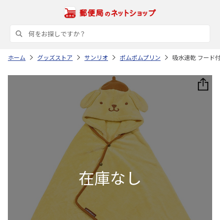
ホーム
グッズストア
サンリオ
ポムポムプリン
吸水速乾 フード付