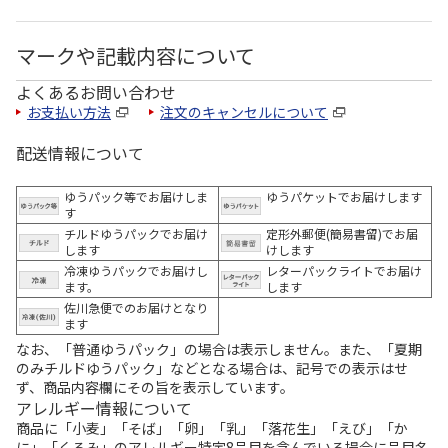
マークや記載内容について
よくあるお問い合わせ
お支払い方法
注文のキャンセルについて
配送情報について
ゆうパック等でお届けしま
ゆうパケットでお届けします
す
チルドゆうパックでお届け
定形外郵便(簡易書留)でお届
します
けします
冷凍ゆうパックでお届けし
レターパックライトでお届け
ます。
します
佐川急便でのお届けとなり
ます
なお、「普通ゆうパック」の場合は表示しません。また、「夏期
のみチルドゆうパック」などとなる場合は、記号での表示はせ
ず、商品内容欄にその旨を表示しています。
アレルギー情報について
商品に「小麦」「そば」「卵」「乳」「落花生」「えび」「か
に」「くるみ」のアレルギー特定8品目を含んでいる場合に品目名