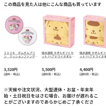
この商品を見た人は他にこんな商品も買っています
２０２６ ポムポムプリ
吸水速乾 タオルギフトセ
吸水速乾 タオルギ
ン クッションファンデ＆
ット (ヘアドライタオル・
ット (ヘアドライタ
フェイスパウダーセット
バスポンチョ) ポムポムプ
バスタオル) ポムポ
リン SET1086
ン SET1080
3,520円
5,500円
4,400円
(送料・税込)
(送料別・税込)
(送料別・税込)
※天候や注文状況、大型連休・お盆・年末年
始・土日祝日をはさむ場合、お届けが遅れるこ
とがございますのであらかじめご了承くださ