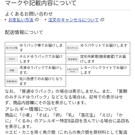
マークや記載内容について
よくあるお問い合わせ
お支払い方法
注文のキャンセルについて
配送情報について
ゆうパック等でお届けしま
ゆうパケットでお届けします
す
チルドゆうパックでお届け
定形外郵便(簡易書留)でお届
します
けします
冷凍ゆうパックでお届けし
レターパックライトでお届け
ます。
します
佐川急便でのお届けとなり
ます
なお、「普通ゆうパック」の場合は表示しません。また、「夏期
のみチルドゆうパック」などとなる場合は、記号での表示はせ
ず、商品内容欄にその旨を表示しています。
アレルギー情報について
商品に「小麦」「そば」「卵」「乳」「落花生」「えび」「か
に」「くるみ」のアレルギー特定8品目を含んでいる場合に品目名
を表示します。
※エビ・カニを除く魚介類（これらの魚介類を原材料として製造