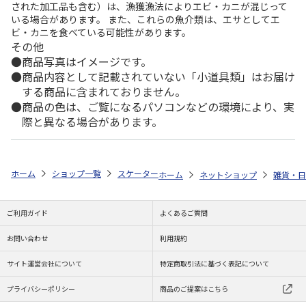
された加工品も含む）は、漁獲漁法によりエビ・カニが混じって
いる場合があります。 また、これらの魚介類は、エサとしてエ
ビ・カニを食べている可能性があります。
その他
商品写真はイメージです。
商品内容として記載されていない「小道具類」はお届け
する商品に含まれておりません。
商品の色は、ご覧になるパソコンなどの環境により、実
際と異なる場合があります。
ホーム
ショップ一覧
スケーター
歯ブラシ(園児用) パウ・パトロール 
ホーム
ネットショップ
雑貨・日
ご利用ガイド
よくあるご質問
お問い合わせ
利用規約
サイト運営会社について
特定商取引法に基づく表記について
プライバシーポリシー
商品のご提案はこちら