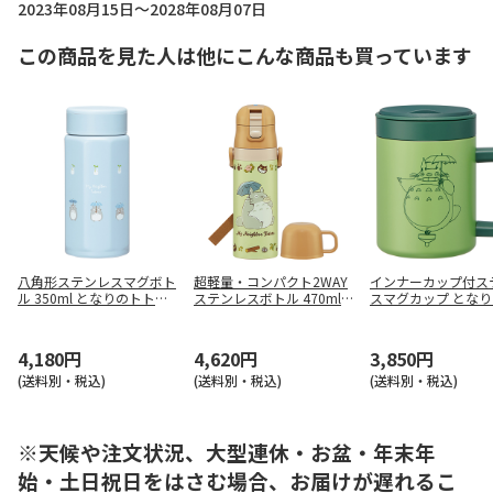
2023年08月15日～2028年08月07日
この商品を見た人は他にこんな商品も買っています
八角形ステンレスマグボト
超軽量・コンパクト2WAY
インナーカップ付ス
ル 350ml となりのトトロ
ステンレスボトル 470ml
スマグカップ とな
どんどこ STO4
となりのトトロ (ネコバス)
トロ STMG4NI
SKDC4
4,180円
4,620円
3,850円
(送料別・税込)
(送料別・税込)
(送料別・税込)
※天候や注文状況、大型連休・お盆・年末年
始・土日祝日をはさむ場合、お届けが遅れるこ