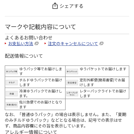
シェアする
マークや記載内容について
よくあるお問い合わせ
お支払い方法
注文のキャンセルについて
配送情報について
ゆうパック等でお届けしま
ゆうパケットでお届けします
す
チルドゆうパックでお届け
定形外郵便(簡易書留)でお届
します
けします
冷凍ゆうパックでお届けし
レターパックライトでお届け
ます。
します
佐川急便でのお届けとなり
ます
なお、「普通ゆうパック」の場合は表示しません。また、「夏期
のみチルドゆうパック」などとなる場合は、記号での表示はせ
ず、商品内容欄にその旨を表示しています。
アレルギー情報について