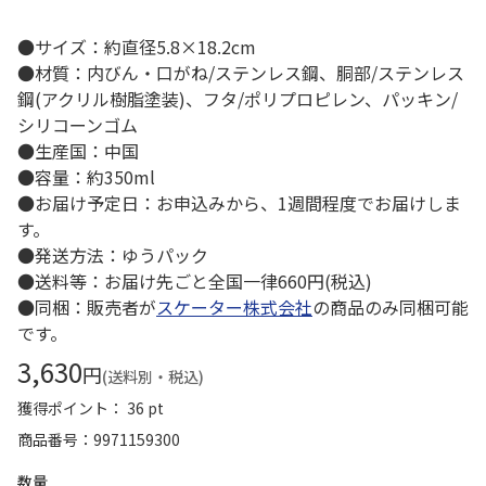
●サイズ：約直径5.8×18.2cm
●材質：内びん・口がね/ステンレス鋼、胴部/ステンレス
鋼(アクリル樹脂塗装)、フタ/ポリプロピレン、パッキン/
シリコーンゴム
●生産国：中国
●容量：約350ml
●お届け予定日：お申込みから、1週間程度でお届けしま
す。
●発送方法：ゆうパック
●送料等：お届け先ごと全国一律660円(税込)
●同梱：販売者が
スケーター株式会社
の商品のみ同梱可能
です。
3,630
円
(送料別・税込)
獲得ポイント： 36 pt
商品番号
9971159300
数量