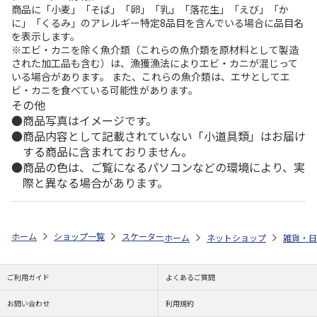
商品に「小麦」「そば」「卵」「乳」「落花生」「えび」「か
に」「くるみ」のアレルギー特定8品目を含んでいる場合に品目名
を表示します。
※エビ・カニを除く魚介類（これらの魚介類を原材料として製造
された加工品も含む）は、漁獲漁法によりエビ・カニが混じって
いる場合があります。 また、これらの魚介類は、エサとしてエ
ビ・カニを食べている可能性があります。
その他
商品写真はイメージです。
商品内容として記載されていない「小道具類」はお届け
する商品に含まれておりません。
商品の色は、ご覧になるパソコンなどの環境により、実
際と異なる場合があります。
ホーム
ショップ一覧
スケーター
超軽量マグボトル ステンレス 350ml
ホーム
ネットショップ
雑貨・日
ご利用ガイド
よくあるご質問
お問い合わせ
利用規約