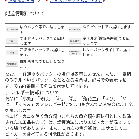
お支払い方法
注文のキャンセルについて
配送情報について
ゆうパック等でお届けしま
ゆうパケットでお届けします
す
チルドゆうパックでお届け
定形外郵便(簡易書留)でお届
します
けします
冷凍ゆうパックでお届けし
レターパックライトでお届け
ます。
します
佐川急便でのお届けとなり
ます
なお、「普通ゆうパック」の場合は表示しません。また、「夏期
のみチルドゆうパック」などとなる場合は、記号での表示はせ
ず、商品内容欄にその旨を表示しています。
アレルギー情報について
商品に「小麦」「そば」「卵」「乳」「落花生」「えび」「か
に」「くるみ」のアレルギー特定8品目を含んでいる場合に品目名
を表示します。
※エビ・カニを除く魚介類（これらの魚介類を原材料として製造
された加工品も含む）は、漁獲漁法によりエビ・カニが混じって
いる場合があります。 また、これらの魚介類は、エサとしてエ
ビ・カニを食べている可能性があります。