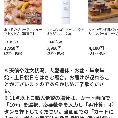
おさるのジョージ スイー
〈ソロソロ〉パーフェクト
＜お中元＞発酵バタ
ツセットＡ【慶事用】
ＵＶジェル ２本
リュレバームクーヘ
個
5.0
（1）
4.8
（12）
1,950円
3,980円
4,100円
(送料・税込)
(送料・税込)
(送料・税込)
※天候や注文状況、大型連休・お盆・年末年
始・土日祝日をはさむ場合、お届けが遅れるこ
とがございますのであらかじめご了承くださ
い。
※11点以上ご購入希望の場合は、カート画面で
「10+」を選択、必要数量を入力し「再計算」ボ
タンを押下してください。当画面での「カートに