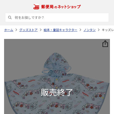
ホーム
グッズストア
絵本・童話キャラクター
ノンタン
キッズレイ