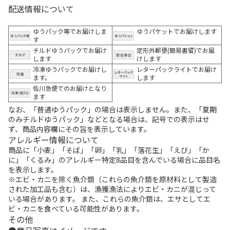
配送情報について
ゆうパック等でお届けしま
ゆうパケットでお届けします
す
チルドゆうパックでお届け
定形外郵便(簡易書留)でお届
します
けします
冷凍ゆうパックでお届けし
レターパックライトでお届け
ます。
します
佐川急便でのお届けとなり
ます
なお、「普通ゆうパック」の場合は表示しません。また、「夏期
のみチルドゆうパック」などとなる場合は、記号での表示はせ
ず、商品内容欄にその旨を表示しています。
アレルギー情報について
商品に「小麦」「そば」「卵」「乳」「落花生」「えび」「か
に」「くるみ」のアレルギー特定8品目を含んでいる場合に品目名
を表示します。
※エビ・カニを除く魚介類（これらの魚介類を原材料として製造
された加工品も含む）は、漁獲漁法によりエビ・カニが混じって
いる場合があります。 また、これらの魚介類は、エサとしてエ
ビ・カニを食べている可能性があります。
その他