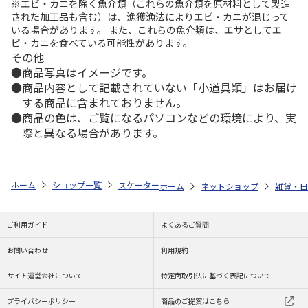
※エビ・カニを除く魚介類（これらの魚介類を原材料として製造
された加工品も含む）は、漁獲漁法によりエビ・カニが混じって
いる場合があります。 また、これらの魚介類は、エサとしてエ
ビ・カニを食べている可能性があります。
その他
商品写真はイメージです。
商品内容として記載されていない「小道具類」はお届け
する商品に含まれておりません。
商品の色は、ご覧になるパソコンなどの環境により、実
際と異なる場合があります。
ホーム
ショップ一覧
スケーター
抗菌音の鳴らない箸・箸箱セット 箸18
ホーム
ネットショップ
雑貨・日
ご利用ガイド
よくあるご質問
お問い合わせ
利用規約
サイト運営会社について
特定商取引法に基づく表記について
プライバシーポリシー
商品のご提案はこちら