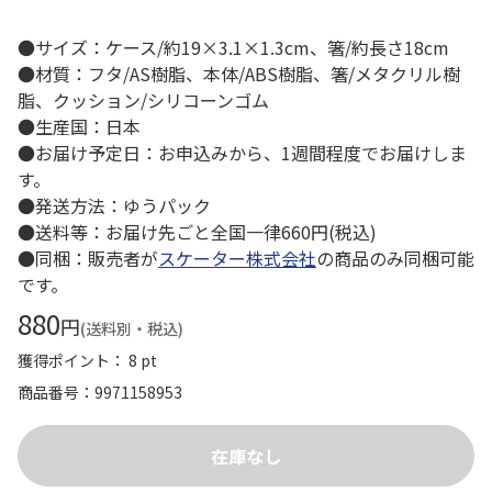
●サイズ：ケース/約19×3.1×1.3cm、箸/約長さ18cm
●材質：フタ/AS樹脂、本体/ABS樹脂、箸/メタクリル樹
脂、クッション/シリコーンゴム
●生産国：日本
●お届け予定日：お申込みから、1週間程度でお届けしま
す。
●発送方法：ゆうパック
●送料等：お届け先ごと全国一律660円(税込)
●同梱：販売者が
スケーター株式会社
の商品のみ同梱可能
です。
880
円
(送料別・税込)
獲得ポイント： 8 pt
商品番号
9971158953