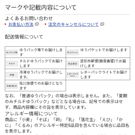
マークや記載内容について
よくあるお問い合わせ
お支払い方法
注文のキャンセルについて
配送情報について
ゆうパック等でお届けしま
ゆうパケットでお届けします
す
チルドゆうパックでお届け
定形外郵便(簡易書留)でお届
します
けします
冷凍ゆうパックでお届けし
レターパックライトでお届け
ます。
します
佐川急便でのお届けとなり
ます
なお、「普通ゆうパック」の場合は表示しません。また、「夏期
のみチルドゆうパック」などとなる場合は、記号での表示はせ
ず、商品内容欄にその旨を表示しています。
アレルギー情報について
商品に「小麦」「そば」「卵」「乳」「落花生」「えび」「か
に」「くるみ」のアレルギー特定8品目を含んでいる場合に品目名
を表示します。