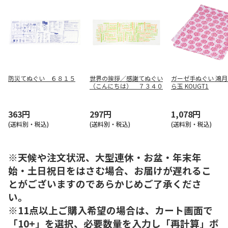
防災てぬぐい ６８１５
世界の挨拶／感謝てぬぐい
ガーゼ手ぬぐい 鴻月
（こんにちは） ７３４０
ら玉 KOUGT1
363円
297円
1,078円
(送料別・税込)
(送料別・税込)
(送料別・税込)
※天候や注文状況、大型連休・お盆・年末年
始・土日祝日をはさむ場合、お届けが遅れるこ
とがございますのであらかじめご了承くださ
い。
※11点以上ご購入希望の場合は、カート画面で
「10+」を選択、必要数量を入力し「再計算」ボ