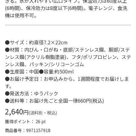
きる。氷が入れやすい広口タイプ。保温効力は60度以上
(6時間)、保冷効力は8度以下(6時間)。電子レンジ、食洗
機は使用不可。
●サイズ：約直径7.2×22cm
●材質：内びん・口がね・底部/ステンレス鋼、胴部/ステ
ンレス鋼(アクリル樹脂塗装)、フタ/ポリプロピレン、ステ
ンレス鋼、パッキン/シリコーンゴム
●生産国：中国●容量:約500ml
●お届け予定日：お申込みから、1週間程度でお届けしま
す。
●発送方法：ゆうパック
●送料等：お届け先ごと全国一律660円(税込)
2,640
円
(送料別・税込)
獲得ポイント： 26 pt
商品番号
9971157918