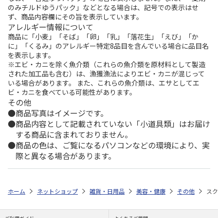
のみチルドゆうパック」などとなる場合は、記号での表示はせ
ず、商品内容欄にその旨を表示しています。
アレルギー情報について
商品に「小麦」「そば」「卵」「乳」「落花生」「えび」「か
に」「くるみ」のアレルギー特定8品目を含んでいる場合に品目名
を表示します。
※エビ・カニを除く魚介類（これらの魚介類を原材料として製造
された加工品も含む）は、漁獲漁法によりエビ・カニが混じって
いる場合があります。 また、これらの魚介類は、エサとしてエ
ビ・カニを食べている可能性があります。
その他
商品写真はイメージです。
商品内容として記載されていない「小道具類」はお届け
する商品に含まれておりません。
商品の色は、ご覧になるパソコンなどの環境により、実
際と異なる場合があります。
ホーム
ネットショップ
雑貨・日用品
美容・健康
その他
スク