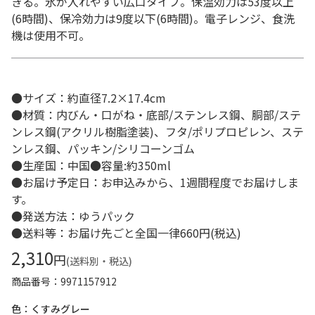
きる。氷が入れやすい広口タイプ。保温効力は53度以上
(6時間)、保冷効力は9度以下(6時間)。電子レンジ、食洗
機は使用不可。
●サイズ：約直径7.2×17.4cm
●材質：内びん・口がね・底部/ステンレス鋼、胴部/ステ
ンレス鋼(アクリル樹脂塗装)、フタ/ポリプロピレン、ステ
ンレス鋼、パッキン/シリコーンゴム
●生産国：中国●容量:約350ml
●お届け予定日：お申込みから、1週間程度でお届けしま
す。
●発送方法：ゆうパック
●送料等：お届け先ごと全国一律660円(税込)
2,310
円
(送料別・税込)
商品番号
9971157912
色：くすみグレー