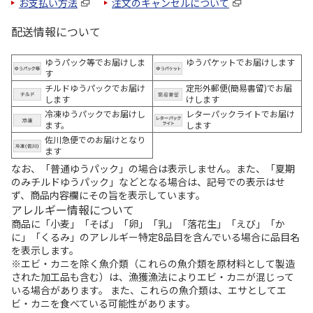
お支払い方法
注文のキャンセルについて
配送情報について
ゆうパック等でお届けしま
ゆうパケットでお届けします
す
チルドゆうパックでお届け
定形外郵便(簡易書留)でお届
します
けします
冷凍ゆうパックでお届けし
レターパックライトでお届け
ます。
します
佐川急便でのお届けとなり
ます
なお、「普通ゆうパック」の場合は表示しません。また、「夏期
のみチルドゆうパック」などとなる場合は、記号での表示はせ
ず、商品内容欄にその旨を表示しています。
アレルギー情報について
商品に「小麦」「そば」「卵」「乳」「落花生」「えび」「か
に」「くるみ」のアレルギー特定8品目を含んでいる場合に品目名
を表示します。
※エビ・カニを除く魚介類（これらの魚介類を原材料として製造
された加工品も含む）は、漁獲漁法によりエビ・カニが混じって
いる場合があります。 また、これらの魚介類は、エサとしてエ
ビ・カニを食べている可能性があります。