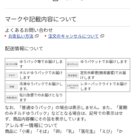
マークや記載内容について
よくあるお問い合わせ
お支払い方法
注文のキャンセルについて
配送情報について
ゆうパック等でお届けしま
ゆうパケットでお届けします
す
チルドゆうパックでお届け
定形外郵便(簡易書留)でお届
します
けします
冷凍ゆうパックでお届けし
レターパックライトでお届け
ます。
します
佐川急便でのお届けとなり
ます
なお、「普通ゆうパック」の場合は表示しません。また、「夏期
のみチルドゆうパック」などとなる場合は、記号での表示はせ
ず、商品内容欄にその旨を表示しています。
アレルギー情報について
商品に「小麦」「そば」「卵」「乳」「落花生」「えび」「か