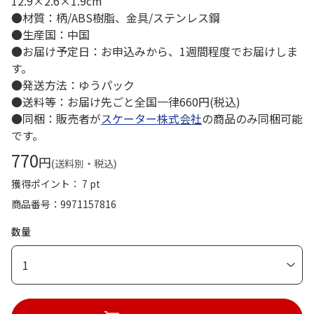
12.9×2.6×1.9cm
●材質：柄/ABS樹脂、金具/ステンレス鋼
●生産国：中国
●お届け予定日：お申込みから、1週間程度でお届けしま
す。
●発送方法：ゆうパック
●送料等：お届け先ごと全国一律660円(税込)
●同梱：販売者が
スケーター株式会社
の商品のみ同梱可能
です。
770
円
(送料別・税込)
獲得ポイント： 7 pt
商品番号
9971157816
数量
1