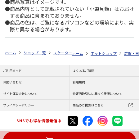
商品写真はイメージです。
商品内容として記載されていない「小道具類」はお届け
する商品に含まれておりません。
商品の色は、ご覧になるパソコンなどの環境により、実
際と異なる場合があります。
ホーム
ショップ一覧
スケーター
救急ばんそうこう (Mサイズ) 100枚
ホーム
ネットショップ
雑貨・日
ご利用ガイド
よくあるご質問
お問い合わせ
利用規約
サイト運営会社について
特定商取引法に基づく表記について
プライバシーポリシー
商品のご提案はこちら
SNSでお得な情報発信中