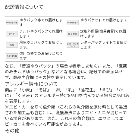
配送情報について
ゆうパック等でお届けしま
ゆうパケットでお届けします
す
チルドゆうパックでお届け
定形外郵便(簡易書留)でお届
します
けします
冷凍ゆうパックでお届けし
レターパックライトでお届け
ます。
します
佐川急便でのお届けとなり
ます
なお、「普通ゆうパック」の場合は表示しません。また、「夏期
のみチルドゆうパック」などとなる場合は、記号での表示はせ
ず、商品内容欄にその旨を表示しています。
アレルギー情報について
商品に「小麦」「そば」「卵」「乳」「落花生」「えび」「か
に」「くるみ」のアレルギー特定8品目を含んでいる場合に品目名
を表示します。
※エビ・カニを除く魚介類（これらの魚介類を原材料として製造
された加工品も含む）は、漁獲漁法によりエビ・カニが混じって
いる場合があります。 また、これらの魚介類は、エサとしてエ
ビ・カニを食べている可能性があります。
その他