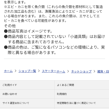
を表示します。
※エビ・カニを除く魚介類（これらの魚介類を原材料として製造
された加工品も含む）は、漁獲漁法によりエビ・カニが混じって
いる場合があります。 また、これらの魚介類は、エサとしてエ
ビ・カニを食べている可能性があります。
その他
商品写真はイメージです。
商品内容として記載されていない「小道具類」はお届け
する商品に含まれておりません。
商品の色は、ご覧になるパソコンなどの環境により、実
際と異なる場合があります。
ホーム
ショップ一覧
スケーター
スクリューハンドル付マグボトル 1500m
ホーム
ネットショップ
雑貨・日
ご利用ガイド
よくあるご質問
お問い合わせ
利用規約
サイト運営会社について
特定商取引法に基づく表記について