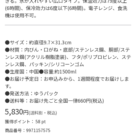
きる。氷が入れやすい広口タイプ。保温効力は79度以上
(6時間)、保冷効力は6度以下(6時間)。電子レンジ、食洗
機は使用不可。
●サイズ：約直径9.7×31.3cm
●材質：内びん・口がね・底部/ステンレス鋼、胴部/ステ
ンレス鋼(アクリル樹脂塗装)、フタ/ポリプロピレン、ステ
ンレス鋼、パッキン/シリコーンゴム
●生産国：中国●容量:約1500ml
●お届け予定日：お申込みから、1週間程度でお届けしま
す。
●発送方法：ゆうパック
●送料等：お届け先ごと全国一律660円(税込)
5,830
円
(送料別・税込)
獲得ポイント： 58 pt
商品番号
9971157575