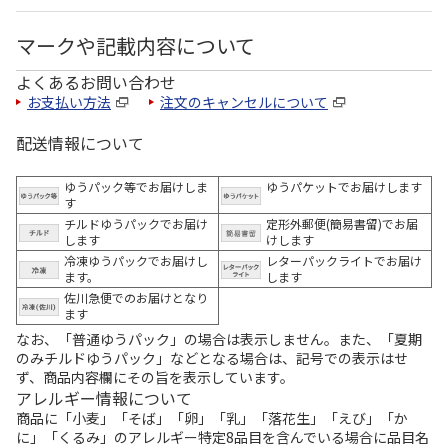
マークや記載内容について
よくあるお問い合わせ
お支払い方法
注文のキャンセルについて
配送情報について
ゆうパック等でお届けしま
ゆうパケットでお届けします
す
チルドゆうパックでお届け
定形外郵便(簡易書留)でお届
します
けします
冷凍ゆうパックでお届けし
レターパックライトでお届け
ます。
します
佐川急便でのお届けとなり
ます
なお、「普通ゆうパック」の場合は表示しません。また、「夏期
のみチルドゆうパック」などとなる場合は、記号での表示はせ
ず、商品内容欄にその旨を表示しています。
アレルギー情報について
商品に「小麦」「そば」「卵」「乳」「落花生」「えび」「か
に」「くるみ」のアレルギー特定8品目を含んでいる場合に品目名