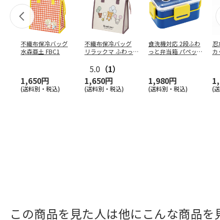
不織布保冷バッグ
不織布保冷バッグ
食洗機対応 2段ふわ
忍
水森亜土 FBC1
リラックマ ふわっ
っと弁当箱 パペッ
カ
と風船 FBC1
トスンスン PFLW
…
り
5.0
（1）
田
1,650円
1,650円
1,980円
1
(送料別・税込)
(送料別・税込)
(送料別・税込)
(
この商品を見た人は他にこんな商品を