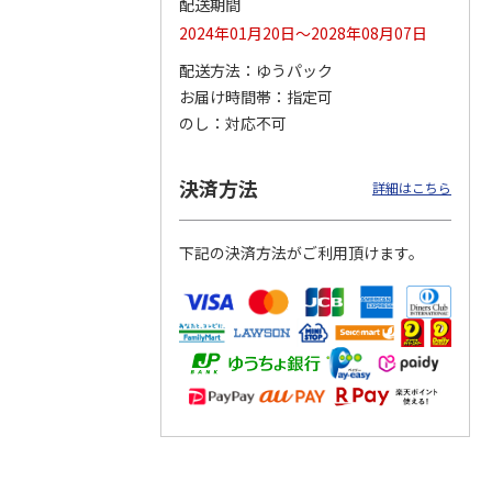
配送期間
2024年01月20日～2028年08月07日
配送方法
ゆうパック
お届け時間帯
指定可
りドリ
ふわっとフタタイト
コーデュロイ生地ラ
八角形ステンレスマ
ハロー
ランチボックス角型
ンチバッグ ハロー
グボトル 500ml リ
のし
対応不可
5MC
パペットスンスン
キティ KCOB2
ラックマ リラッ
…
R
…
1,485円
2,200円
4,510円
決済方法
詳細はこちら
)
(送料別・税込)
(送料別・税込)
(送料別・税込)
下記の決済方法がご利用頂けます。