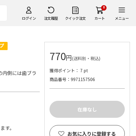
0
ログイン
注文履歴
クイック注文
カート
メニュー
770
円
(送料別・税込)
獲得ポイント： 7 pt
の内側には歯ブラ
商品番号
9971157506
します。
お気に入りに登録する