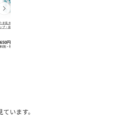
たま乱太郎 マグ
抗菌食洗機対応 ふ
陶器ダイカットマグ
マスコット入
ップ・乱太郎・き
わっと弁当箱 530ml
カップ ポムポムプ
ンクボトル 
丸・しんべヱ・山
水森亜土 PF
…
リン CHMGD4
キティ PSPR
伝
…
,650円
1,760円
2,970円
3,300円
送料別・税込)
(送料別・税込)
(送料別・税込)
(送料別・税込
見ています。