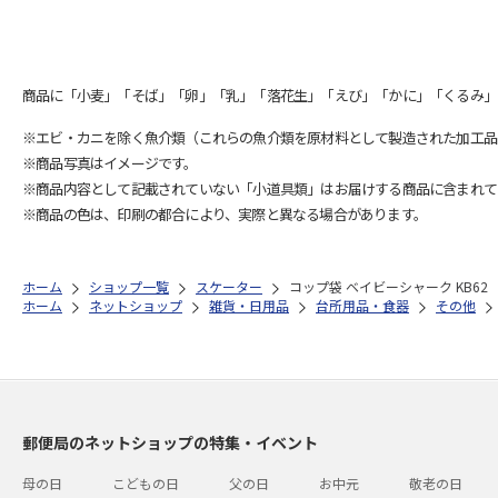
商品に「小麦」「そば」「卵」「乳」「落花生」「えび」「かに」「くるみ」
※エビ・カニを除く魚介類（これらの魚介類を原材料として製造された加工品
※商品写真はイメージです。
※商品内容として記載されていない「小道具類」はお届けする商品に含まれて
※商品の色は、印刷の都合により、実際と異なる場合があります。
ホーム
ショップ一覧
スケーター
コップ袋 ベイビーシャーク KB62
ホーム
ネットショップ
雑貨・日用品
台所用品・食器
その他
郵便局のネットショップの特集・イベント
母の日
こどもの日
父の日
お中元
敬老の日