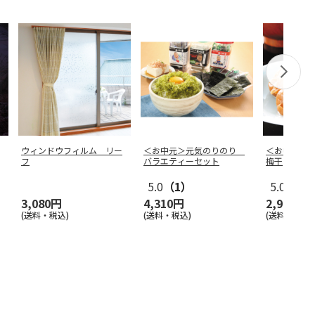
ウィンドウフィルム リー
＜お中元＞元気のりのり
＜お中元＞
フ
バラエティーセット
梅干
5.0
（1）
5.0
（2）
3,080円
4,310円
2,980円
(送料・税込)
(送料・税込)
(送料・税込)