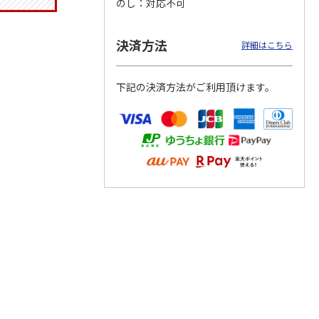
のし
対応不可
決済方法
詳細はこちら
りドリ
ふわっとフタタイト
コーデュロイ生地ラ
八角形ステンレスマ
ハロー
ランチボックス角型
ンチバッグ ハロー
グボトル 500ml リ
下記の決済方法がご利用頂けます。
5MC
パペットスンスン
キティ KCOB2
ラックマ リラッ
…
R
…
1,485円
2,200円
4,510円
)
(送料別・税込)
(送料別・税込)
(送料別・税込)