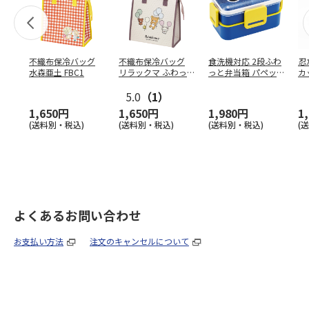
不織布保冷バッグ
不織布保冷バッグ
食洗機対応 2段ふわ
忍
水森亜土 FBC1
リラックマ ふわっ
っと弁当箱 パペッ
カ
と風船 FBC1
トスンスン PFLW
…
り
5.0
（1）
田
1,650円
1,650円
1,980円
1
(送料別・税込)
(送料別・税込)
(送料別・税込)
(
よくあるお問い合わせ
お支払い方法
注文のキャンセルについて