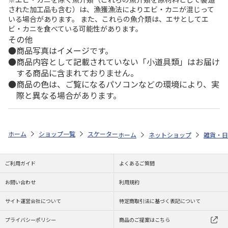
された加工品も含む）は、漁獲漁法によりエビ・カニが混じって
いる場合があります。 また、これらの魚介類は、エサとしてエ
ビ・カニを食べている可能性があります。
その他
商品写真はイメージです。
商品内容として記載されていない「小道具類」はお届け
する商品に含まれておりません。
商品の色は、ご覧になるパソコンなどの環境により、実
際と異なる場合があります。
ホーム
ショップ一覧
スケーター
ふくろう置物 (信楽焼) 鴻月 KOSFU
ホーム
ネットショップ
雑貨・日
ご利用ガイド
よくあるご質問
お問い合わせ
利用規約
サイト運営会社について
特定商取引法に基づく表記について
プライバシーポリシー
商品のご提案はこちら