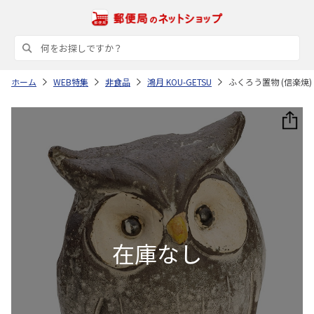
ホーム
WEB特集
非食品
鴻月 KOU-GETSU
ふくろう置物 (信楽焼) 