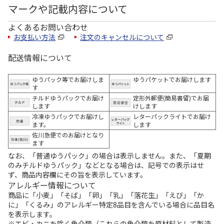
マークや記載内容について
よくあるお問い合わせ
お支払い方法
注文のキャンセルについて
配送情報について
ゆうパック等でお届けしま
ゆうパケットでお届けします
す
チルドゆうパックでお届け
定形外郵便(簡易書留)でお届
します
けします
冷凍ゆうパックでお届けし
レターパックライトでお届け
ます。
します
佐川急便でのお届けとなり
ます
なお、「普通ゆうパック」の場合は表示しません。また、「夏期
のみチルドゆうパック」などとなる場合は、記号での表示はせ
ず、商品内容欄にその旨を表示しています。
アレルギー情報について
商品に「小麦」「そば」「卵」「乳」「落花生」「えび」「か
に」「くるみ」のアレルギー特定8品目を含んでいる場合に品目名
を表示します。
※エビ・カニを除く魚介類（これらの魚介類を原材料として製造