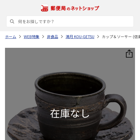
ホーム
WEB特集
非食品
鴻月 KOU-GETSU
カップ＆ソーサー (信楽焼