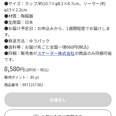
●サイズ：カップ/約10.7×φ8.3×6.7cm、ソーサー/約
φ15×2.2cm
●材質：陶磁器
●生産国：日本
●お届け予定日：お申込みから、1週間程度でお届けしま
す。
●発送方法：ゆうパック
●送料等：お届け先ごと全国一律660円(税込)
●同梱：販売者が
スケーター株式会社
の商品のみ同梱可能
です。
8,580
円
(送料別・税込)
獲得ポイント： 85 pt
商品番号
9971157382