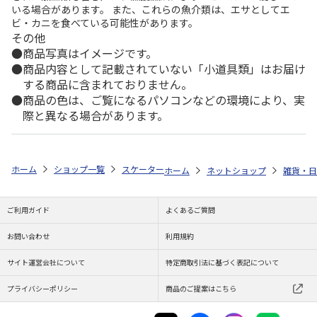
いる場合があります。 また、これらの魚介類は、エサとしてエ
ビ・カニを食べている可能性があります。
その他
商品写真はイメージです。
商品内容として記載されていない「小道具類」はお届け
する商品に含まれておりません。
商品の色は、ご覧になるパソコンなどの環境により、実
際と異なる場合があります。
ホーム
ショップ一覧
スケーター
カップ＆ソーサー (信楽焼) 鴻月 KOS
ホーム
ネットショップ
雑貨・日
ご利用ガイド
よくあるご質問
お問い合わせ
利用規約
サイト運営会社について
特定商取引法に基づく表記について
プライバシーポリシー
商品のご提案はこちら