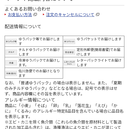
よくあるお問い合わせ
お支払い方法
注文のキャンセルについて
配送情報について
ゆうパック等でお届けしま
ゆうパケットでお届けします
す
チルドゆうパックでお届け
定形外郵便(簡易書留)でお届
します
けします
冷凍ゆうパックでお届けし
レターパックライトでお届け
ます。
します
佐川急便でのお届けとなり
ます
なお、「普通ゆうパック」の場合は表示しません。また、「夏期
のみチルドゆうパック」などとなる場合は、記号での表示はせ
ず、商品内容欄にその旨を表示しています。
アレルギー情報について
商品に「小麦」「そば」「卵」「乳」「落花生」「えび」「か
に」「くるみ」のアレルギー特定8品目を含んでいる場合に品目名
を表示します。
※エビ・カニを除く魚介類（これらの魚介類を原材料として製造
された加工品も含む）は、漁獲漁法によりエビ・カニが混じって