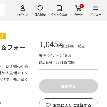
0
ログイン
注文履歴
クイック注文
カート
メニュー
1,045
円
ン＆フォー
(送料別・税込)
獲得ポイント： 10 pt
商品番号
9971157365
ト。お子様の小さ
薄めの先端ですく
形状で、先が薄く
。
約
お気に入りに登録する