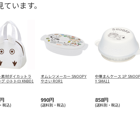
見ています。
ト素材ダイカットラ
オムレツメーカー SNOOPY
中華まんケース 1P SNOO
グ 小トトロ KNBD1
やさい ROR1
Y SMA11
0円
990円
858円
・税込)
(送料別・税込)
(送料別・税込)