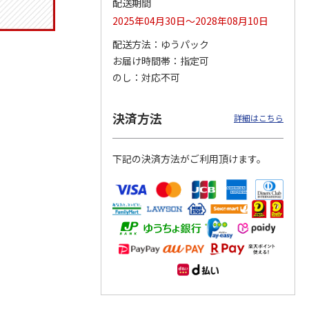
配送期間
2025年04月30日～2028年08月10日
配送方法
ゆうパック
お届け時間帯
指定可
りドリ
コーデュロイ生地ラ
マスコット付箸・箸
八角形ステンレスマ
ハロー
ンチバッグ ハロー
置きセット 21cm 干
グボトル 500ml リ
のし
対応不可
5MC
キティ KCOB2
支箸 ポムポムプ
…
ラックマ リラッ
…
2,200円
1,320円
4,510円
決済方法
詳細はこちら
)
(送料別・税込)
(送料別・税込)
(送料別・税込)
下記の決済方法がご利用頂けます。