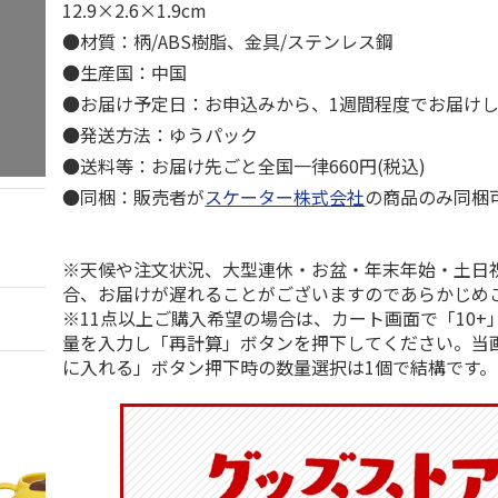
12.9×2.6×1.9cm
●材質：柄/ABS樹脂、金具/ステンレス鋼
●生産国：中国
●お届け予定日：お申込みから、1週間程度でお届け
●発送方法：ゆうパック
●送料等：お届け先ごと全国一律660円(税込)
●同梱：販売者が
スケーター株式会社
の商品のみ同梱
※天候や注文状況、大型連休・お盆・年末年始・土日
合、お届けが遅れることがございますのであらかじめ
※11点以上ご購入希望の場合は、カート画面で「10+
量を入力し「再計算」ボタンを押下してください。当
に入れる」ボタン押下時の数量選択は1個で結構です。