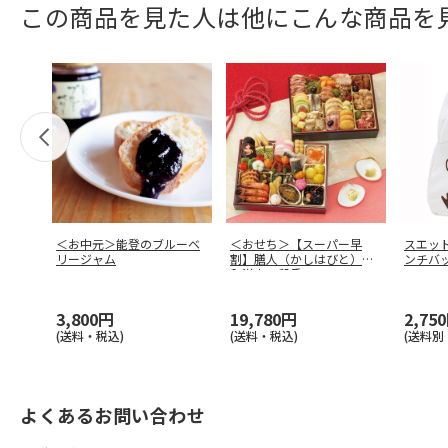
この商品を見た人は他にこんな商品を
＜お中元＞能登のブルーベ
＜おせち＞【スーパー早
スエッ
リージャム
割】膳人（かしはびと）
ンチバッ
和洋中二段重
3,800円
19,780円
2,75
(送料・税込)
(送料・税込)
(送料別
よくあるお問い合わせ