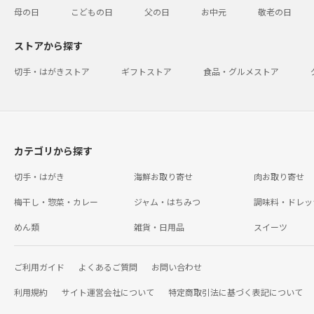
母の日
こどもの日
父の日
お中元
敬老の日
ストアから探す
切手・はがきストア
ギフトストア
食品・グルメストア
カテゴリから探す
切手・はがき
海鮮お取り寄せ
肉お取り寄せ
梅干し・惣菜・カレー
ジャム・はちみつ
調味料・ドレッ
めん類
雑貨・日用品
スイーツ
ご利用ガイド
よくあるご質問
お問い合わせ
利用規約
サイト運営会社について
特定商取引法に基づく表記について