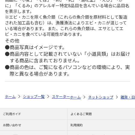
に」「くるみ」のアレルギー特定8品目を含んでいる場合に品目名
を表示します。
※エビ・カニを除く魚介類（これらの魚介類を原材料として製造
された加工品も含む）は、漁獲漁法によりエビ・カニが混じって
いる場合があります。 また、これらの魚介類は、エサとしてエ
ビ・カニを食べている可能性があります。
その他
商品写真はイメージです。
商品内容として記載されていない「小道具類」はお届け
する商品に含まれておりません。
商品の色は、ご覧になるパソコンなどの環境により、実
際と異なる場合があります。
ホーム
ショップ一覧
スケーター
手織り麻コースター 鴻月 イエロー K
ホーム
ネットショップ
雑貨・日
ご利用ガイド
よくあるご質問
お問い合わせ
利用規約