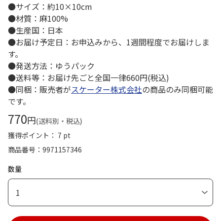
●サイズ：約10×10cm
●材質：麻100%
●生産国：日本
●お届け予定日：お申込みから、1週間程度でお届けしま
す。
●発送方法：ゆうパック
●送料等：お届け先ごと全国一律660円(税込)
●同梱：販売者が
スケーター株式会社
の商品のみ同梱可能
です。
770
円
(送料別・税込)
獲得ポイント： 7 pt
商品番号
9971157346
数量
1