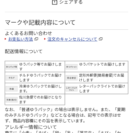
シェアする
マークや記載内容について
よくあるお問い合わせ
お支払い方法
注文のキャンセルについて
配送情報について
ゆうパック等でお届けしま
ゆうパケットでお届けします
す
チルドゆうパックでお届け
定形外郵便(簡易書留)でお届
します
けします
冷凍ゆうパックでお届けし
レターパックライトでお届け
ます。
します
佐川急便でのお届けとなり
ます
なお、「普通ゆうパック」の場合は表示しません。また、「夏期
のみチルドゆうパック」などとなる場合は、記号での表示はせ
ず、商品内容欄にその旨を表示しています。
アレルギー情報について
商品に「小麦」「そば」「卵」「乳」「落花生」「えび」「か