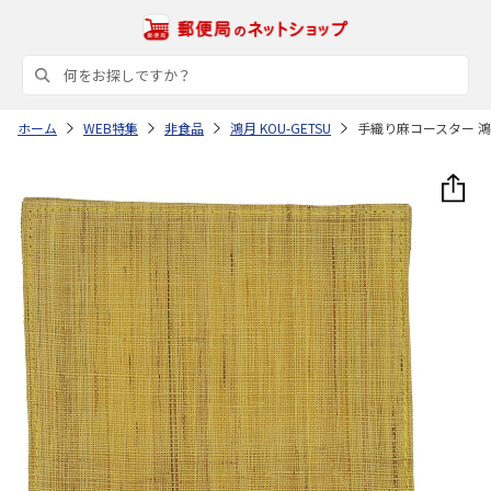
ホーム
WEB特集
非食品
鴻月 KOU-GETSU
手織り麻コースター 鴻月