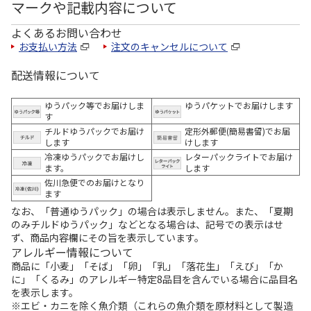
マークや記載内容について
よくあるお問い合わせ
お支払い方法
注文のキャンセルについて
配送情報について
ゆうパック等でお届けしま
ゆうパケットでお届けします
す
チルドゆうパックでお届け
定形外郵便(簡易書留)でお届
します
けします
冷凍ゆうパックでお届けし
レターパックライトでお届け
ます。
します
佐川急便でのお届けとなり
ます
なお、「普通ゆうパック」の場合は表示しません。また、「夏期
のみチルドゆうパック」などとなる場合は、記号での表示はせ
ず、商品内容欄にその旨を表示しています。
アレルギー情報について
商品に「小麦」「そば」「卵」「乳」「落花生」「えび」「か
に」「くるみ」のアレルギー特定8品目を含んでいる場合に品目名
を表示します。
※エビ・カニを除く魚介類（これらの魚介類を原材料として製造