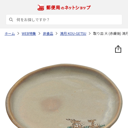
ホーム
WEB特集
非食品
鴻月 KOU-GETSU
取り皿 大 (赤膚焼) 鴻月