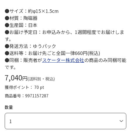
●サイズ：約φ15×1.5cm
●材質：陶磁器
●生産国：日本
●お届け予定日：お申込みから、1週間程度でお届けしま
す。
●発送方法：ゆうパック
●送料等：お届け先ごと全国一律660円(税込)
●同梱：販売者が
スケーター株式会社
の商品のみ同梱可能
です。
7,040
円
(送料別・税込)
獲得ポイント： 70 pt
商品番号
9971157287
数量
1