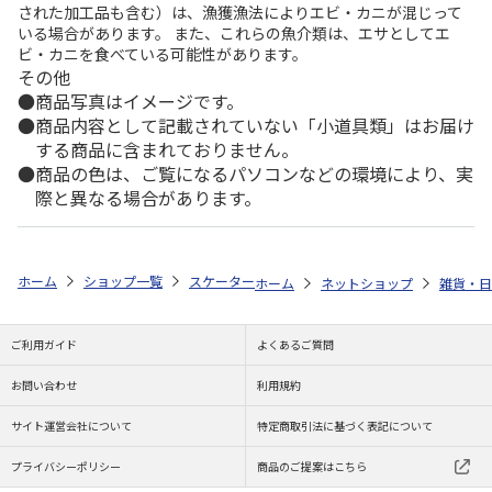
された加工品も含む）は、漁獲漁法によりエビ・カニが混じって
いる場合があります。 また、これらの魚介類は、エサとしてエ
ビ・カニを食べている可能性があります。
その他
商品写真はイメージです。
商品内容として記載されていない「小道具類」はお届け
する商品に含まれておりません。
商品の色は、ご覧になるパソコンなどの環境により、実
際と異なる場合があります。
ホーム
ショップ一覧
スケーター
取り皿 大 (赤膚焼) 鴻月 KONDS2
ホーム
ネットショップ
雑貨・日
ご利用ガイド
よくあるご質問
お問い合わせ
利用規約
サイト運営会社について
特定商取引法に基づく表記について
プライバシーポリシー
商品のご提案はこちら