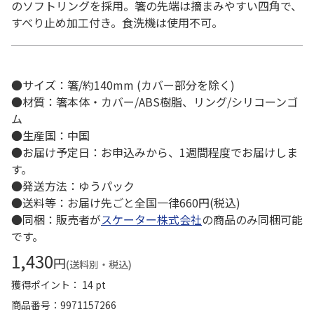
のソフトリングを採用。箸の先端は摘まみやすい四角で、
すべり止め加工付き。食洗機は使用不可。
●サイズ：箸/約140mm (カバー部分を除く)
●材質：箸本体・カバー/ABS樹脂、リング/シリコーンゴ
ム
●生産国：中国
●お届け予定日：お申込みから、1週間程度でお届けしま
す。
●発送方法：ゆうパック
●送料等：お届け先ごと全国一律660円(税込)
●同梱：販売者が
スケーター株式会社
の商品のみ同梱可能
です。
1,430
円
(送料別・税込)
獲得ポイント： 14 pt
商品番号
9971157266