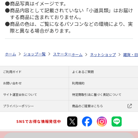
商品写真はイメージです。
商品内容として記載されていない「小道具類」はお届け
する商品に含まれておりません。
商品の色は、ご覧になるパソコンなどの環境により、実
際と異なる場合があります。
ホーム
ショップ一覧
スケーター
不織布保冷バッグ ぐでたま フェイス 
ホーム
ネットショップ
雑貨・日
ご利用ガイド
よくあるご質問
お問い合わせ
利用規約
サイト運営会社について
特定商取引法に基づく表記について
プライバシーポリシー
商品のご提案はこちら
SNSでお得な情報発信中