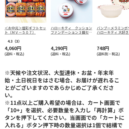
＜お中元＞煌彩ギフトセッ
ハローキティ クッション
バンブーメラミンボ
ト（ＭＶ－５０７）
ファンデーション３個セッ
ハローキティ 大好き
ト
日々 M34B
4.3
（3）
4,060円
4,290円
748円
(送料・税込)
(送料・税込)
(送料別・税込)
※天候や注文状況、大型連休・お盆・年末年
始・土日祝日をはさむ場合、お届けが遅れるこ
とがございますのであらかじめご了承くださ
い。
※11点以上ご購入希望の場合は、カート画面で
「10+」を選択、必要数量を入力し「再計算」ボ
タンを押下してください。当画面での「カートに
入れる」ボタン押下時の数量選択は1個で結構で