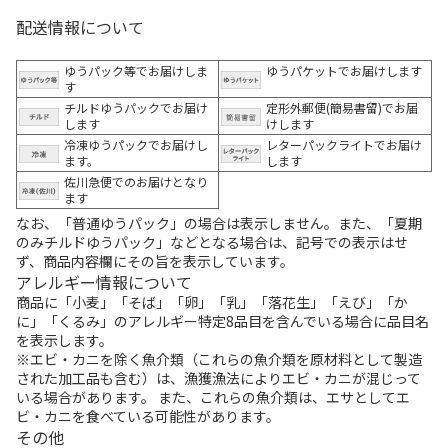
配送情報について
ゆうパック等でお届けしま
ゆうパケットでお届けします
す
チルドゆうパックでお届け
定形外郵便(簡易書留)でお届
します
けします
冷凍ゆうパックでお届けし
レターパックライトでお届け
ます。
します
佐川急便でのお届けとなり
ます
なお、「普通ゆうパック」の場合は表示しません。また、「夏期
のみチルドゆうパック」などとなる場合は、記号での表示はせ
ず、商品内容欄にその旨を表示しています。
アレルギー情報について
商品に「小麦」「そば」「卵」「乳」「落花生」「えび」「か
に」「くるみ」のアレルギー特定8品目を含んでいる場合に品目名
を表示します。
※エビ・カニを除く魚介類（これらの魚介類を原材料として製造
された加工品も含む）は、漁獲漁法によりエビ・カニが混じって
いる場合があります。 また、これらの魚介類は、エサとしてエ
ビ・カニを食べている可能性があります。
その他