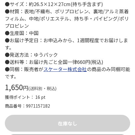
●サイズ：約26.5×12×27cm(持ち手含まず)
●材質：表地/不織布、ポリプロピレン、裏地/アルミ蒸着
フィルム、中地/ポリエステル、持ち手・パイピング/ポリ
プロピレン
●生産国：中国
●お届け予定日：お申込みから、1週間程度でお届けしま
す。
●発送方法：ゆうパック
●送料等：お届け先ごと全国一律660円(税込)
●同梱：販売者が
スケーター株式会社
の商品のみ同梱可能
です。
1,650
円
(送料別・税込)
獲得ポイント： 16 pt
商品番号
9971157182