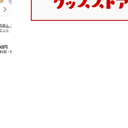
森亜土／ステッカ
リラックマ／マルチ
ポムポムプリン30th
アニメ『ジョ
セット
ケース
おもちもちもちマス
奇妙な冒険 
コット
風』チョコラ
5.0
（6）
セッ
5.0
…
（7）
00円
1,100円
2,200円
1,969円
送料別・税込)
(送料別・税込)
(送料別・税込)
(送料別・税込