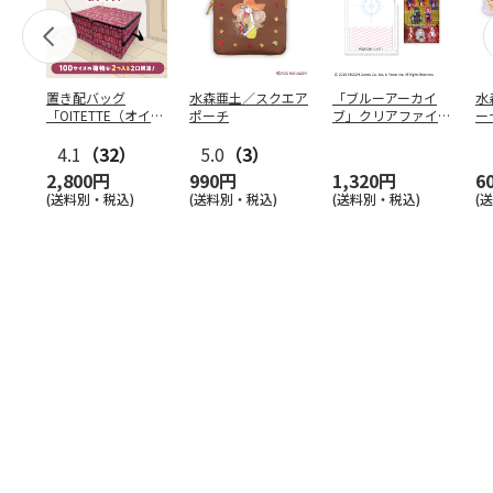
置き配バッグ
水森亜土／スクエア
「ブルーアーカイ
水
「OITETTE（オイテ
ポーチ
ブ」クリアファイル
ー
ッテ）」
&ステッカーセット
4.1
（32）
5.0
（3）
2,800円
990円
1,320円
6
(送料別・税込)
(送料別・税込)
(送料別・税込)
(