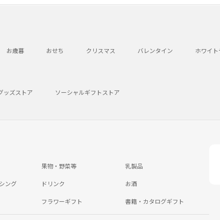
お歳暮
おせち
クリスマス
バレンタイン
ホワイト
グッズストア
ソーシャルギフトストア
果物・野菜等
乳製品
シング
ドリンク
お酒
フラワーギフト
書籍・カタログギフト