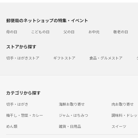
郵便局のネットショップの特集・イベント
母の日
こどもの日
父の日
お中元
敬老の日
ストアから探す
切手・はがきストア
ギフトストア
食品・グルメストア
カテゴリから探す
切手・はがき
海鮮お取り寄せ
肉お取り寄せ
梅干し・惣菜・カレー
ジャム・はちみつ
調味料・ドレッ
めん類
雑貨・日用品
スイーツ