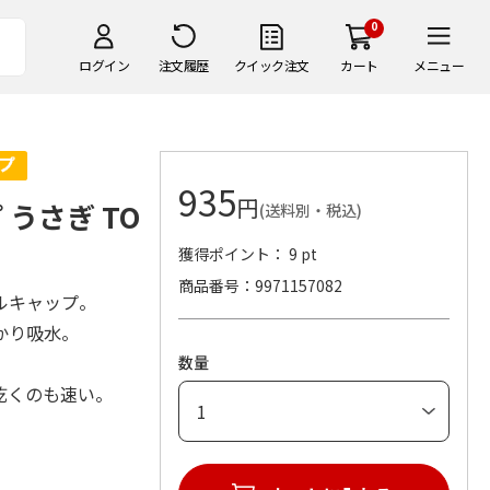
0
ログイン
注文履歴
クイック注文
カート
メニュー
935
円
うさぎ TO
(送料別・税込)
獲得ポイント： 9 pt
商品番号
9971157082
ルキャップ。
かり吸水。
数量
乾くのも速い。