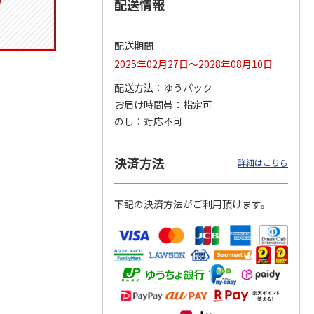
配送情報
配送期間
ジョの
令和八年七月場所
ポムポムプリン30th
リラックマ／クリア
2025年02月27日～2028年08月10日
黄金の
優勝力士純金製小判
おもちもちもちクッ
ファイル３点セット
ータと
【安青錦】
ション
配送方法
ゆうパック
お届け時間帯
指定可
605,000円
4,950円
750円
のし
対応不可
)
(送料・税込)
(送料別・税込)
(送料別・税込)
決済方法
詳細はこちら
下記の決済方法がご利用頂けます。