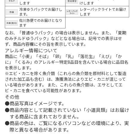
します
けします
冷凍ゆうパックでお届けし
レターパックライトでお届け
ます。
します
佐川急便でのお届けとなり
ます
なお、「普通ゆうパック」の場合は表示しません。また、「夏期
のみチルドゆうパック」などとなる場合は、記号での表示はせ
ず、商品内容欄にその旨を表示しています。
アレルギー情報について
商品に「小麦」「そば」「卵」「乳」「落花生」「えび」「か
に」「くるみ」のアレルギー特定8品目を含んでいる場合に品目名
を表示します。
※エビ・カニを除く魚介類（これらの魚介類を原材料として製造
された加工品も含む）は、漁獲漁法によりエビ・カニが混じって
いる場合があります。 また、これらの魚介類は、エサとしてエ
ビ・カニを食べている可能性があります。
その他
商品写真はイメージです。
商品内容として記載されていない「小道具類」はお届け
する商品に含まれておりません。
商品の色は、ご覧になるパソコンなどの環境により、実
際と異なる場合があります。