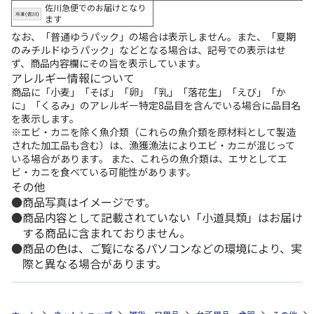
佐川急便でのお届けとなり
ます
なお、「普通ゆうパック」の場合は表示しません。また、「夏期
のみチルドゆうパック」などとなる場合は、記号での表示はせ
ず、商品内容欄にその旨を表示しています。
アレルギー情報について
商品に「小麦」「そば」「卵」「乳」「落花生」「えび」「か
に」「くるみ」のアレルギー特定8品目を含んでいる場合に品目名
を表示します。
※エビ・カニを除く魚介類（これらの魚介類を原材料として製造
された加工品も含む）は、漁獲漁法によりエビ・カニが混じって
いる場合があります。 また、これらの魚介類は、エサとしてエ
ビ・カニを食べている可能性があります。
その他
商品写真はイメージです。
商品内容として記載されていない「小道具類」はお届け
する商品に含まれておりません。
商品の色は、ご覧になるパソコンなどの環境により、実
際と異なる場合があります。