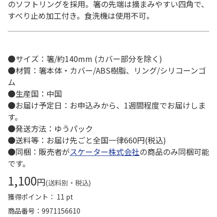
のソフトリングを採用。箸の先端は摘まみやすい四角で、
すべり止め加工付き。食洗機は使用不可。
●サイズ：箸/約140mm (カバー部分を除く)
●材質：箸本体・カバー/ABS樹脂、リング/シリコーンゴ
ム
●生産国：中国
●お届け予定日：お申込みから、1週間程度でお届けしま
す。
●発送方法：ゆうパック
●送料等：お届け先ごと全国一律660円(税込)
●同梱：販売者が
スケーター株式会社
の商品のみ同梱可能
です。
1,100
円
(送料別・税込)
獲得ポイント： 11 pt
商品番号
9971156610