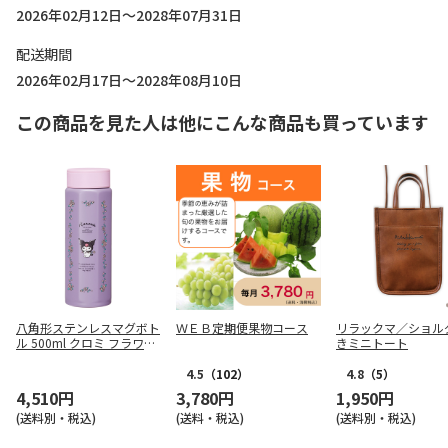
2026年02月12日～2028年07月31日
配送期間
2026年02月17日～2028年08月10日
この商品を見た人は他にこんな商品も買っています
八角形ステンレスマグボト
ＷＥＢ定期便果物コース
リラックマ／ショル
ル 500ml クロミ フラワー
きミニトート
レトロ STO5
4.5
（102）
4.8
（5）
4,510円
3,780円
1,950円
(送料別・税込)
(送料・税込)
(送料別・税込)