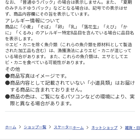
なお、「普通ゆうパック」の場合は表示しません。また、「夏期
のみチルドゆうパック」などとなる場合は、記号での表示はせ
ず、商品内容欄にその旨を表示しています。
アレルギー情報について
商品に「小麦」「そば」「卵」「乳」「落花生」「えび」「か
に」「くるみ」のアレルギー特定8品目を含んでいる場合に品目名
を表示します。
※エビ・カニを除く魚介類（これらの魚介類を原材料として製造
された加工品も含む）は、漁獲漁法によりエビ・カニが混じって
いる場合があります。 また、これらの魚介類は、エサとしてエ
ビ・カニを食べている可能性があります。
その他
商品写真はイメージです。
商品内容として記載されていない「小道具類」はお届け
する商品に含まれておりません。
商品の色は、ご覧になるパソコンなどの環境により、実
際と異なる場合があります。
ホーム
ショップ一覧
スケーター
食洗機対応 ふわっと弁当箱 530ml 
ホーム
ネットショップ
雑貨・日