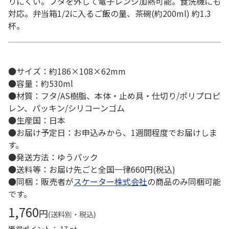
りにくい。フタを外して電子レンジ加熱可能。食洗機にも
対応。弁当箱1/2に入るご飯の量、茶碗(約200ml) 約1.3
杯。
●サイズ：約186×108×62mm
●容量：約530ml
●材質：フタ/AS樹脂、本体・止め具・仕切り/ポリプロピ
レン、パッキン/シリコーンゴム
●生産国：日本
●お届け予定日：お申込みから、1週間程度でお届けしま
す。
●発送方法：ゆうパック
●送料等：お届け先ごと全国一律660円(税込)
●同梱：販売者が
スケーター株式会社
の商品のみ同梱可能
です。
1,760
円
(送料別・税込)