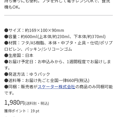
持ち帰りにも便利。フタを外して電子レンジOKで、食洗
機もOK。
●サイズ：約169×100×90mm
●容量：約600ml(上本体/約230ml、下本体/約370ml)
●材質：フタ/AS樹脂、本体・中ブタ・止具・仕切/ポリプ
ロピレン、パッキン/シリコーンゴム
●生産国：日本
●お届け予定日：お申込みから、1週間程度でお届けしま
す。
●発送方法：ゆうパック
●送料等：お届け先ごと全国一律660円(税込)
●同梱：販売者が
スケーター株式会社
の商品のみ同梱可能
です。
1,980
円
(送料別・税込)
獲得ポイント： 19 pt