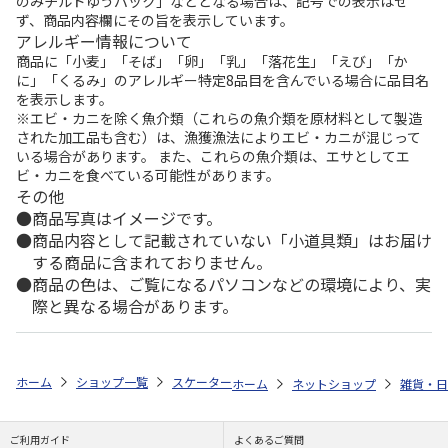
のみチルドゆうパック」などとなる場合は、記号での表示はせ
ず、商品内容欄にその旨を表示しています。
アレルギー情報について
商品に「小麦」「そば」「卵」「乳」「落花生」「えび」「か
に」「くるみ」のアレルギー特定8品目を含んでいる場合に品目名
を表示します。
※エビ・カニを除く魚介類（これらの魚介類を原材料として製造
された加工品も含む）は、漁獲漁法によりエビ・カニが混じって
いる場合があります。 また、これらの魚介類は、エサとしてエ
ビ・カニを食べている可能性があります。
その他
商品写真はイメージです。
商品内容として記載されていない「小道具類」はお届け
する商品に含まれておりません。
商品の色は、ご覧になるパソコンなどの環境により、実
際と異なる場合があります。
ホーム
ショップ一覧
スケーター
食洗機対応 2段ふわっと弁当箱 マイメ
ホーム
ネットショップ
雑貨・日
ご利用ガイド
よくあるご質問