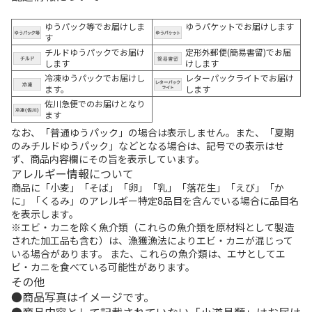
ゆうパック等でお届けしま
ゆうパケットでお届けします
す
チルドゆうパックでお届け
定形外郵便(簡易書留)でお届
します
けします
冷凍ゆうパックでお届けし
レターパックライトでお届け
ます。
します
佐川急便でのお届けとなり
ます
なお、「普通ゆうパック」の場合は表示しません。また、「夏期
のみチルドゆうパック」などとなる場合は、記号での表示はせ
ず、商品内容欄にその旨を表示しています。
アレルギー情報について
商品に「小麦」「そば」「卵」「乳」「落花生」「えび」「か
に」「くるみ」のアレルギー特定8品目を含んでいる場合に品目名
を表示します。
※エビ・カニを除く魚介類（これらの魚介類を原材料として製造
された加工品も含む）は、漁獲漁法によりエビ・カニが混じって
いる場合があります。 また、これらの魚介類は、エサとしてエ
ビ・カニを食べている可能性があります。
その他
商品写真はイメージです。
商品内容として記載されていない「小道具類」はお届け