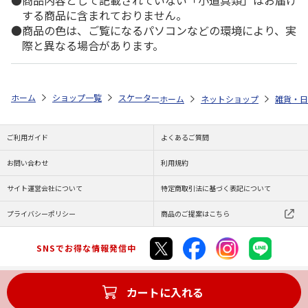
する商品に含まれておりません。
商品の色は、ご覧になるパソコンなどの環境により、実
際と異なる場合があります。
ホーム
ショップ一覧
スケーター
おしぼりタオル 3P miffy OAC1T
ホーム
ネットショップ
雑貨・日
ご利用ガイド
よくあるご質問
お問い合わせ
利用規約
サイト運営会社について
特定商取引法に基づく表記について
プライバシーポリシー
商品のご提案はこちら
SNSでお得な情報発信中
カートに入れる
Copyright (C) JAPAN POST Co.,Ltd. All Rights Reserved.