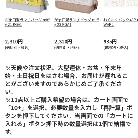
がま口型ランチバッグ miff
がま口型ランチバッグ miff
わくわくパック40P mi
y 21 KGA1
y 23 KGA1
WAP2
2,310円
2,310円
935円
(送料別・税込)
(送料別・税込)
(送料別・税込)
※天候や注文状況、大型連休・お盆・年末年
始・土日祝日をはさむ場合、お届けが遅れるこ
とがございますのであらかじめご了承くださ
い。
※11点以上ご購入希望の場合は、カート画面で
「10+」を選択、必要数量を入力し「再計算」ボ
タンを押下してください。当画面での「カートに
入れる」ボタン押下時の数量選択は1個で結構で
す。