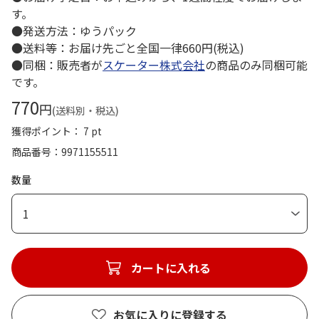
す。
●発送方法：ゆうパック
●送料等：お届け先ごと全国一律660円(税込)
●同梱：販売者が
スケーター株式会社
の商品のみ同梱可能
です。
770
円
(送料別・税込)
獲得ポイント： 7 pt
商品番号
9971155511
数量
1
カートに入れる
お気に入りに登録する