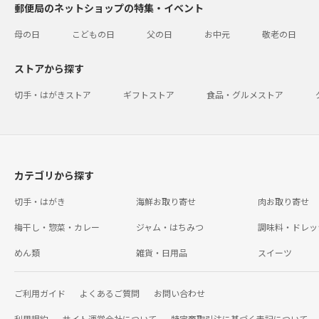
郵便局のネットショップの特集・イベント
母の日
こどもの日
父の日
お中元
敬老の日
ストアから探す
切手・はがきストア
ギフトストア
食品・グルメストア
カテゴリから探す
切手・はがき
海鮮お取り寄せ
肉お取り寄せ
梅干し・惣菜・カレー
ジャム・はちみつ
調味料・ドレッ
めん類
雑貨・日用品
スイーツ
ご利用ガイド
よくあるご質問
お問い合わせ
利用規約
サイト運営会社について
特定商取引法に基づく表記について