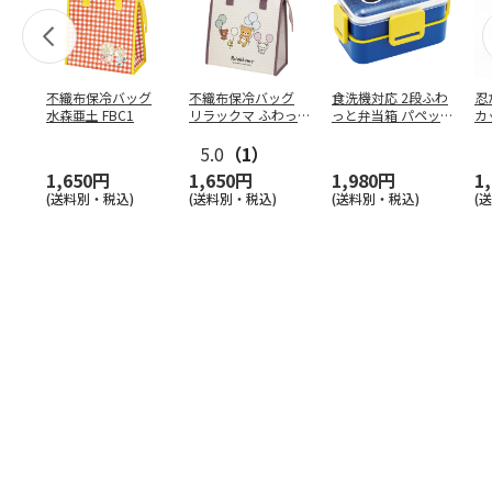
不織布保冷バッグ
不織布保冷バッグ
食洗機対応 2段ふわ
忍
水森亜土 FBC1
リラックマ ふわっ
っと弁当箱 パペッ
カ
と風船 FBC1
トスンスン PFLW
…
り
5.0
（1）
田
1,650円
1,650円
1,980円
1
(送料別・税込)
(送料別・税込)
(送料別・税込)
(