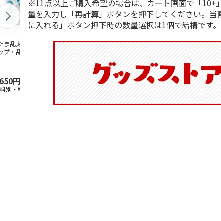
※11点以上ご購入希望の場合は、カート画面で「10+
量を入力し「再計算」ボタンを押下してください。当
に入れる」ボタン押下時の数量選択は1個で結構です。
たま乱太郎 マグ
抗菌食洗機対応 ふ
マスコット入りドリ
陶器ダイカッ
ップ・乱太郎・き
わっと弁当箱 530ml
ンクボトル ハロー
カップ ポム
丸・しんべヱ・山
水森亜土 PF
…
キティ PSPR5MC
リン CHMGD
伝
…
,650円
1,760円
3,300円
2,970円
送料別・税込)
(送料別・税込)
(送料別・税込)
(送料別・税込