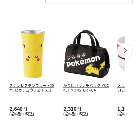
ステンレスタンブラー 300
がま口型ランチバッグ POC
メラミン製マ
N
ml ピカチュウフェイス 23
KET MONSTER KGA
…
STER BALL 
…
2,640円
2,310円
1,100円
(送料別・税込)
(送料別・税込)
(送料別・税込