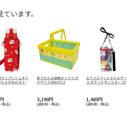
見ています。
付ワンプッシュダイ
折りたたみ収納ボックス ポ
エナメルペットボトルケー
トル470ml ボトル
ケデイズ BWOT13
ス ポケットモンスター 23
P
…
0円
3,190円
1,485円
・税込)
(送料別・税込)
(送料別・税込)