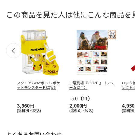
この商品を見た人は他にこんな商品を
スクエア2WAYボトル ポケ
日曜劇場『VIVANT』（フレ
ロック
ットモンスター PSQW6
ーム切手）
レクトボ
カバ
…
5.0
（11）
3,960円
2,000円
4,95
(送料別・税込)
(送料別・税込)
(送料別
よくあるお問い合わせ