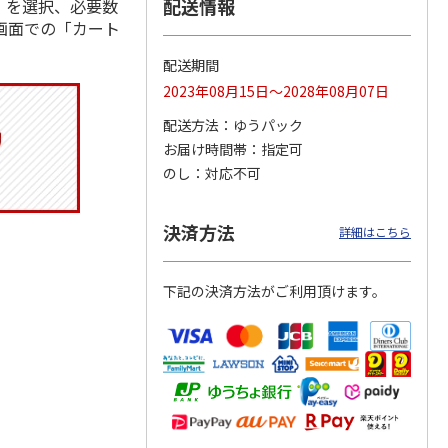
配送情報
」を選択、必要数
画面での「カート
配送期間
トマグ
コーデュロイ生地ラ
ふわっとフタタイト
八角形ステンレスマ
2023年08月15日～2028年08月07日
ポムプ
ンチバッグ ハロー
ランチボックス角型
グボトル 500ml リ
4
キティ KCOB2
パペットスンスン
ラックマ リラッ
…
配送方法
ゆうパック
R
…
お届け時間帯
指定可
2,200円
1,485円
4,510円
のし
対応不可
)
(送料別・税込)
(送料別・税込)
(送料別・税込)
決済方法
詳細はこちら
下記の決済方法がご利用頂けます。