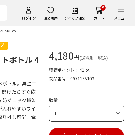
0
ログイン
注文履歴
クイック注文
カート
メニュー
 SDPV5
4,180
円
トボトル 4
(送料別・税込)
獲得ポイント： 41 pt
商品番号
9971155102
スボトル。真空二
。開けたらすぐ飲
を防ぐロック機能
数量
が入れやすいワイ
取り外し可能。電