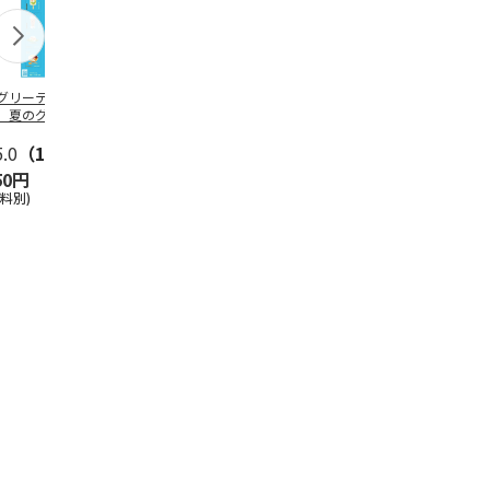
グリーティング切
【グリーティング切
レターパックプラス
＜お中元＞新
】夏のグリーティ
手】夏のグリーティ
（600円）（20部セ
なオールスタ
グ（85円）
ング（110円）
ット）
5.0
（10）
5.0
（17）
4.8
（24）
4.8
（19
50円
1,100円
12,000円
3,780円
送料別)
(送料別)
(送料別)
(送料・税込)