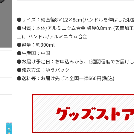
●サイズ：約直径8×12×8cm(ハンドルを伸ばした状
●材質：本体/アルミニウム合金 板厚0.8mm (表面加
工)、ハンドル/アルミニウム合金
●容量：約300ml
●生産国：中国
●お届け予定日：お申込みから、1週間程度でお届け
●発送方法：ゆうパック
●送料等：お届け先ごと全国一律660円(税込)