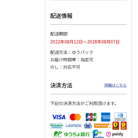
配送情報
つぶら
【グリーティング切
【グリーティング切
【のり式】110円普
ーズ
手】ハッピーグリー
手】グリーティング
通切手・千鳥（1シ
配送期間
ティング（110円）
（シンプル）（110
ート100枚）
2022年08月12日～2028年08月07日
1）
5.0
（2）
円
4.8
…
（11）
4.6
（7）
1,100円
5,500円
11,000円
配送方法
ゆうパック
(送料別)
(送料別)
(送料別)
お届け時間帯
指定可
のし
対応不可
決済方法
詳細はこちら
下記の決済方法がご利用頂けます。