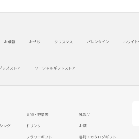
お歳暮
おせち
クリスマス
バレンタイン
ホワイト
グッズストア
ソーシャルギフトストア
果物・野菜等
乳製品
シング
ドリンク
お酒
フラワーギフト
書籍・カタログギフト