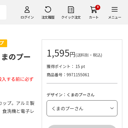
0
ログイン
注文履歴
クイック注文
カート
メニュー
1,595
円
くまのプー
(送料別・税込)
獲得ポイント： 15 pt
商品番号
9971155061
投入する前に必ず
デザイン：くまのプーさん
カップ。アルミ製
。食洗機と電子レ