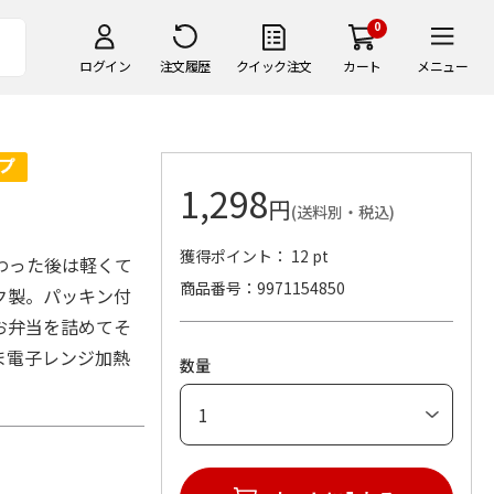
0
ログイン
注文履歴
クイック注文
カート
メニュー
1,298
円
(送料別・税込)
獲得ポイント： 12 pt
わった後は軽くて
商品番号
9971154850
ク製。パッキン付
お弁当を詰めてそ
ま電子レンジ加熱
数量