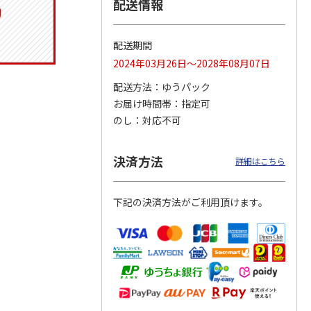
配送情報
配送期間
トマグ
コーデュロイ生地ラ
ふわっとフタタイト
八角形ステンレスマ
2024年03月26日～2028年08月07日
ポムプ
ンチバッグ ハロー
ランチボックス角型
グボトル 500ml リ
4
キティ KCOB2
パペットスンスン
ラックマ リラッ
…
配送方法
ゆうパック
R
…
お届け時間帯
指定可
2,200円
1,485円
4,510円
のし
対応不可
)
(送料別・税込)
(送料別・税込)
(送料別・税込)
決済方法
詳細はこちら
下記の決済方法がご利用頂けます。