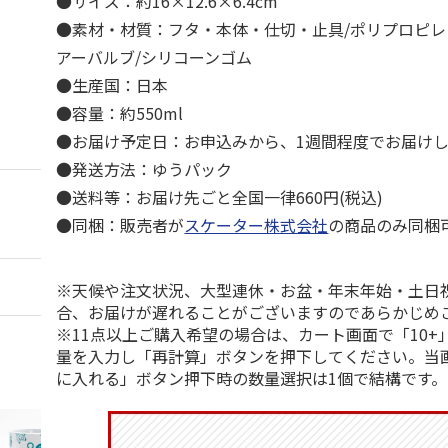
●サイズ：約16×12.6×6.4cm
●素材・材質：フタ・本体・仕切・止具/ポリプロピ
アーバルブ/シリコーンゴム
●生産国：日本
●容量：約550ml
●お届け予定日：お申込みから、1週間程度でお届け
●発送方法：ゆうパック
●送料等：お届け先ごと全国一律660円(税込)
●同梱：販売者が
スケーター株式会社
の商品のみ同梱
※天候や注文状況、大型連休・お盆・年末年始・土日
合、お届けが遅れることがございますのであらかじめ
※11点以上ご購入希望の場合は、カート画面で「10+
量を入力し「再計算」ボタンを押下してください。当
に入れる」ボタン押下時の数量選択は1個で結構です。