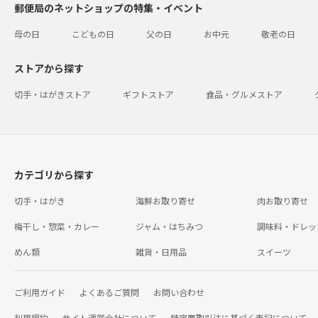
郵便局のネットショップの特集・イベント
母の日
こどもの日
父の日
お中元
敬老の日
ストアから探す
切手・はがきストア
ギフトストア
食品・グルメストア
カテゴリから探す
切手・はがき
海鮮お取り寄せ
肉お取り寄せ
梅干し・惣菜・カレー
ジャム・はちみつ
調味料・ドレッ
めん類
雑貨・日用品
スイーツ
ご利用ガイド
よくあるご質問
お問い合わせ
利用規約
サイト運営会社について
特定商取引法に基づく表記について