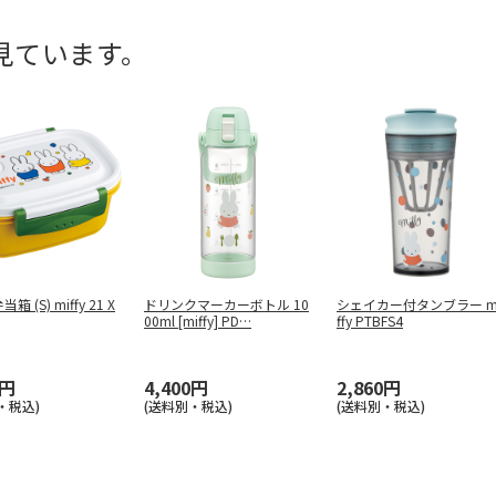
見ています。
 (S) miffy 21 X
ドリンクマーカーボトル 10
シェイカー付タンブラー m
00ml [miffy] PD
…
ffy PTBFS4
0円
4,400円
2,860円
・税込)
(送料別・税込)
(送料別・税込)