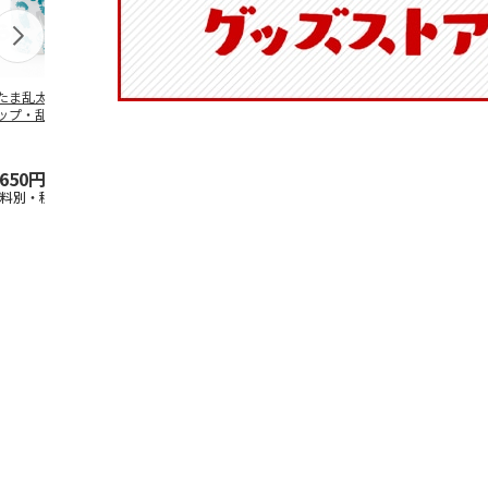
たま乱太郎 マグ
抗菌食洗機対応 ふ
マスコット入りドリ
陶器ダイカッ
ップ・乱太郎・き
わっと弁当箱 530ml
ンクボトル ハロー
カップ ポム
丸・しんべヱ・山
水森亜土 PF
…
キティ PSPR5MC
リン CHMGD
伝
…
,650円
1,760円
3,300円
2,970円
送料別・税込)
(送料別・税込)
(送料別・税込)
(送料別・税込