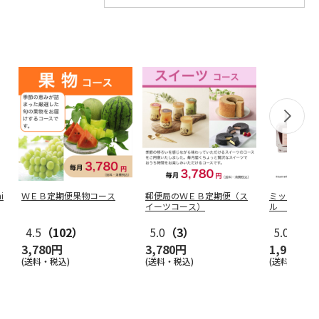
i
ＷＥＢ定期便果物コース
郵便局のＷＥＢ定期便（ス
ミッフィー
イーツコース）
ル Ｓｔｒ
ｙ Ｐｉｎ
4.5
（102）
5.0
（3）
5.0
（3）
3,780円
3,780円
1,980円
(送料・税込)
(送料・税込)
(送料別・税込