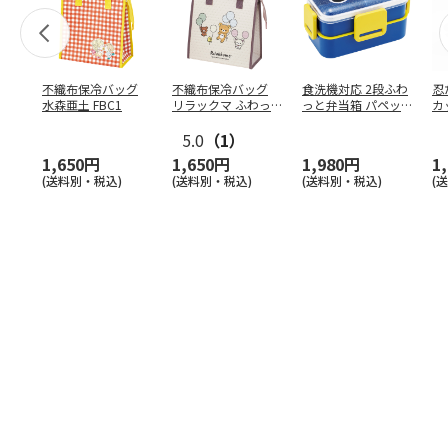
不織布保冷バッグ
不織布保冷バッグ
食洗機対応 2段ふわ
忍
水森亜土 FBC1
リラックマ ふわっ
っと弁当箱 パペッ
カ
と風船 FBC1
トスンスン PFLW
…
り
5.0
（1）
田
1,650円
1,650円
1,980円
1
(送料別・税込)
(送料別・税込)
(送料別・税込)
(