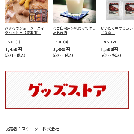
おさるのジョージ スイー
＜ご自宅用＞糀だけで作っ
ぜいたく牛すじカレ
ツセットＡ【慶事用】
たあま酒
（３食）
5.0
（1）
5.0
（4）
4.5
（2）
1,950円
3,380円
1,500円
(送料・税込)
(送料・税込)
(送料・税込)
販売者
スケーター株式会社