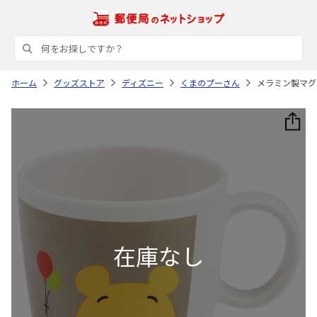
ホーム
グッズストア
ディズニー
くまのプーさん
メラミン製マグコ