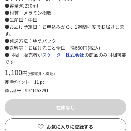
●容量:約230ml
●材質：メラミン樹脂
●生産国：中国
●お届け予定日：お申込みから、1週間程度でお届けしま
す。
●発送方法：ゆうパック
●送料等：お届け先ごと全国一律660円(税込)
●同梱：販売者が
スケーター株式会社
の商品のみ同梱可能
です。
1,100
円
(送料別・税込)
獲得ポイント： 11 pt
商品番号
9971153291
お気に入りに登録する