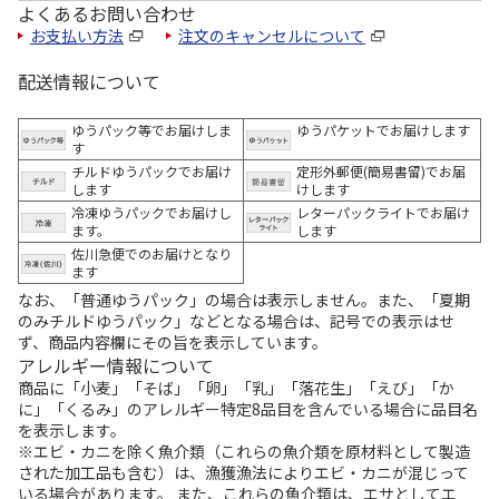
よくあるお問い合わせ
お支払い方法
注文のキャンセルについて
配送情報について
ゆうパック等でお届けしま
ゆうパケットでお届けします
す
チルドゆうパックでお届け
定形外郵便(簡易書留)でお届
します
けします
冷凍ゆうパックでお届けし
レターパックライトでお届け
ます。
します
佐川急便でのお届けとなり
ます
なお、「普通ゆうパック」の場合は表示しません。また、「夏期
のみチルドゆうパック」などとなる場合は、記号での表示はせ
ず、商品内容欄にその旨を表示しています。
アレルギー情報について
商品に「小麦」「そば」「卵」「乳」「落花生」「えび」「か
に」「くるみ」のアレルギー特定8品目を含んでいる場合に品目名
を表示します。
※エビ・カニを除く魚介類（これらの魚介類を原材料として製造
された加工品も含む）は、漁獲漁法によりエビ・カニが混じって
いる場合があります。 また、これらの魚介類は、エサとしてエ