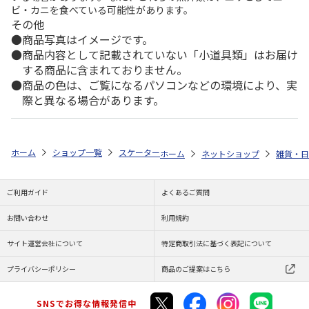
ビ・カニを食べている可能性があります。
その他
商品写真はイメージです。
商品内容として記載されていない「小道具類」はお届け
する商品に含まれておりません。
商品の色は、ご覧になるパソコンなどの環境により、実
際と異なる場合があります。
ホーム
ショップ一覧
スケーター
メラミン製マグコップ くまのプーさん 
ホーム
ネットショップ
雑貨・日
ご利用ガイド
よくあるご質問
お問い合わせ
利用規約
サイト運営会社について
特定商取引法に基づく表記について
プライバシーポリシー
商品のご提案はこちら
SNSでお得な情報発信中