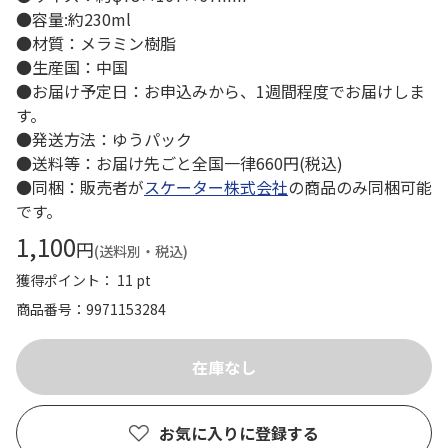
●容量:約230ml
●材質：メラミン樹脂
●生産国：中国
●お届け予定日：お申込みから、1週間程度でお届けしま
す。
●発送方法：ゆうパック
●送料等：お届け先ごと全国一律660円(税込)
●同梱：販売者が
スケーター株式会社
の商品のみ同梱可能
です。
1,100
円
(送料別・税込)
獲得ポイント： 11 pt
商品番号
9971153284
お気に入りに登録する