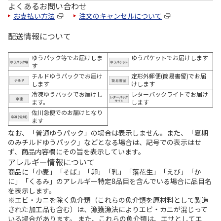
よくあるお問い合わせ
お支払い方法
注文のキャンセルについて
配送情報について
ゆうパック等でお届けしま
ゆうパケットでお届けします
す
チルドゆうパックでお届け
定形外郵便(簡易書留)でお届
します
けします
冷凍ゆうパックでお届けし
レターパックライトでお届け
ます。
します
佐川急便でのお届けとなり
ます
なお、「普通ゆうパック」の場合は表示しません。また、「夏期
のみチルドゆうパック」などとなる場合は、記号での表示はせ
ず、商品内容欄にその旨を表示しています。
アレルギー情報について
商品に「小麦」「そば」「卵」「乳」「落花生」「えび」「か
に」「くるみ」のアレルギー特定8品目を含んでいる場合に品目名
を表示します。
※エビ・カニを除く魚介類（これらの魚介類を原材料として製造
された加工品も含む）は、漁獲漁法によりエビ・カニが混じって
いる場合があります。 また、これらの魚介類は、エサとしてエ