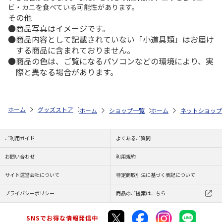
ビ・カニを食べている可能性があります。
その他
商品写真はイメージです。
商品内容として記載されていない「小道具類」はお届け
する商品に含まれておりません。
商品の色は、ご覧になるパソコンなどの環境により、実
際と異なる場合があります。
ホーム
グッズストア
ディズニー
ミニーマウス
メラミン製マグコッ
ホーム
ショップ一覧
ホーム
スケーター
ネットショップ
メラミン
ご利用ガイド
よくあるご質問
お問い合わせ
利用規約
サイト運営会社について
特定商取引法に基づく表記について
プライバシーポリシー
商品のご提案はこちら
SNSでお得な情報発信中