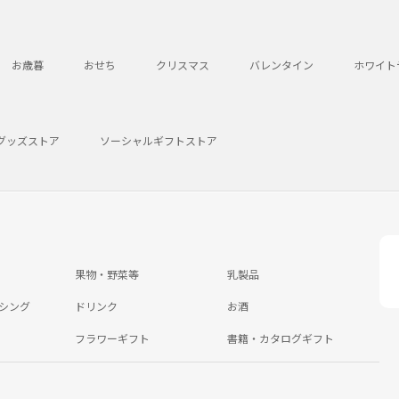
お歳暮
おせち
クリスマス
バレンタイン
ホワイト
グッズストア
ソーシャルギフトストア
果物・野菜等
乳製品
シング
ドリンク
お酒
フラワーギフト
書籍・カタログギフト