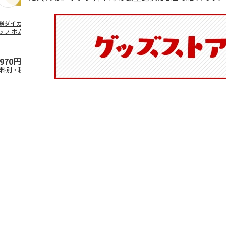
器ダイカットマグ
抗菌食洗機対応 ふ
ふわっとフタタイト
マスコット入
ップ ポムポムプ
わっと弁当箱 530ml
ランチボックス角型
ンクボトル 
ン CHMGD4
水森亜土 PF
…
パペットスンスン
キティ PSPR
R
…
,970円
1,760円
1,485円
3,300円
送料別・税込)
(送料別・税込)
(送料別・税込)
(送料別・税込