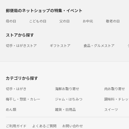
郵便局のネットショップの特集・イベント
母の日
こどもの日
父の日
お中元
敬老の日
ストアから探す
切手・はがきストア
ギフトストア
食品・グルメストア
カテゴリから探す
切手・はがき
海鮮お取り寄せ
肉お取り寄せ
梅干し・惣菜・カレー
ジャム・はちみつ
調味料・ドレッ
めん類
雑貨・日用品
スイーツ
ご利用ガイド
よくあるご質問
お問い合わせ