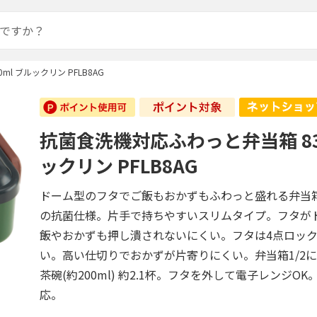
l ブルックリン PFLB8AG
抗菌食洗機対応ふわっと弁当箱 83
ックリン PFLB8AG
ドーム型のフタでご飯もおかずもふわっと盛れる弁当
の抗菌仕様。片手で持ちやすいスリムタイプ。フタが
飯やおかずも押し潰されないにくい。フタは4点ロッ
い。高い仕切りでおかずが片寄りにくい。弁当箱1/2
茶碗(約200ml) 約2.1杯。フタを外して電子レンジO
応。