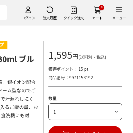
0
ログイン
注文履歴
クイック注文
カート
メニュー
1,595
円
0ml ブル
(送料別・税込)
獲得ポイント： 15 pt
商品番号
9971153192
箱。銀イオン配合
ドーム型なのでご
クで汁漏れしにく
数量
に入るご飯の量、お
K。食洗機にも対