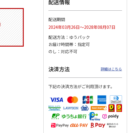
配送情報
りドリ
コーデュロイ生地ラ
マスコット付箸・箸
八角形ステンレスマ
ハロー
ンチバッグ ハロー
置きセット 21cm 干
グボトル 500ml リ
配送期間
5MC
キティ KCOB2
支箸 ポムポムプ
…
ラックマ リラッ
…
2024年03月26日～2028年08月07日
2,200円
1,320円
4,510円
配送方法
ゆうパック
)
(送料別・税込)
(送料別・税込)
(送料別・税込)
お届け時間帯
指定可
のし
対応不可
決済方法
詳細はこちら
下記の決済方法がご利用頂けます。