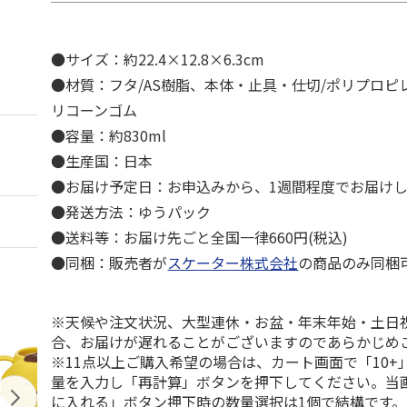
●サイズ：約22.4×12.8×6.3cm
●材質：フタ/AS樹脂、本体・止具・仕切/ポリプロピ
リコーンゴム
●容量：約830ml
●生産国：日本
●お届け予定日：お申込みから、1週間程度でお届け
●発送方法：ゆうパック
●送料等：お届け先ごと全国一律660円(税込)
●同梱：販売者が
スケーター株式会社
の商品のみ同梱
※天候や注文状況、大型連休・お盆・年末年始・土日
合、お届けが遅れることがございますのであらかじめ
※11点以上ご購入希望の場合は、カート画面で「10+
量を入力し「再計算」ボタンを押下してください。当
に入れる」ボタン押下時の数量選択は1個で結構です。