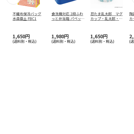
不織布保冷バッグ
食洗機対応 2段ふわ
忍たま乱太郎 マグ
陶
水森亜土 FBC1
っと弁当箱 パペッ
カップ・乱太郎・き
カ
トスンスン PFLW
…
り丸・しんべヱ・山
リ
田伝
…
1,650円
1,980円
1,650円
2
(送料別・税込)
(送料別・税込)
(送料別・税込)
(