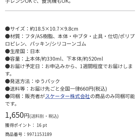
子レンジOKで、食洗機もOK。
●サイズ：約18.5×10.7×9.8cm
●材質：フタ/AS樹脂、本体・中ブタ・止具・仕切/ポリプ
ロピレン、パッキン/シリコーンゴム
●生産国：日本
●容量：上本体/約330ml、下本体/約520ml
●お届け予定日：お申込みから、1週間程度でお届けしま
す。
●発送方法：ゆうパック
●送料等：お届け先ごと全国一律660円(税込)
●同梱：販売者が
スケーター株式会社
の商品のみ同梱可能
です。
1,650
円
(送料別・税込)
獲得ポイント： 16 pt
商品番号
9971153189