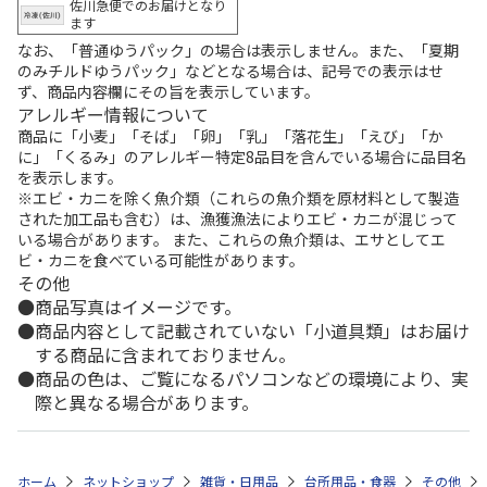
佐川急便でのお届けとなり
ます
なお、「普通ゆうパック」の場合は表示しません。また、「夏期
のみチルドゆうパック」などとなる場合は、記号での表示はせ
ず、商品内容欄にその旨を表示しています。
アレルギー情報について
商品に「小麦」「そば」「卵」「乳」「落花生」「えび」「か
に」「くるみ」のアレルギー特定8品目を含んでいる場合に品目名
を表示します。
※エビ・カニを除く魚介類（これらの魚介類を原材料として製造
された加工品も含む）は、漁獲漁法によりエビ・カニが混じって
いる場合があります。 また、これらの魚介類は、エサとしてエ
ビ・カニを食べている可能性があります。
その他
商品写真はイメージです。
商品内容として記載されていない「小道具類」はお届け
する商品に含まれておりません。
商品の色は、ご覧になるパソコンなどの環境により、実
際と異なる場合があります。
ホーム
ネットショップ
雑貨・日用品
台所用品・食器
その他