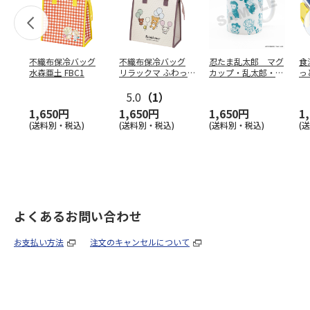
不織布保冷バッグ
不織布保冷バッグ
忍たま乱太郎 マグ
食
水森亜土 FBC1
リラックマ ふわっ
カップ・乱太郎・き
っ
と風船 FBC1
り丸・しんべヱ・山
ト
5.0
（1）
田伝
…
1,650円
1,650円
1,650円
1
(送料別・税込)
(送料別・税込)
(送料別・税込)
(
よくあるお問い合わせ
お支払い方法
注文のキャンセルについて