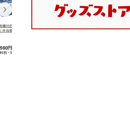
洗機対応 2段ふわ
抗菌食洗機対応 ふ
マスコット入りドリ
陶器ダイカッ
と弁当箱 パペッ
わっと弁当箱 530ml
ンクボトル ハロー
カップ ポム
スンスン PFLW
…
水森亜土 PF
…
キティ PSPR5MC
リン CHMGD
,980円
1,760円
3,300円
2,970円
送料別・税込)
(送料別・税込)
(送料別・税込)
(送料別・税込