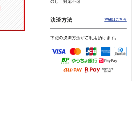
のし
対応不可
決済方法
詳細はこちら
トマグ
コーデュロイ生地ラ
八角形ステンレスマ
マスコット付箸・箸
ポムプ
ンチバッグ ハロー
グボトル 500ml リ
置きセット 21cm 干
下記の決済方法がご利用頂けます。
4
キティ KCOB2
ラックマ リラッ
…
支箸 ポムポムプ
…
2,200円
4,510円
1,320円
)
(送料別・税込)
(送料別・税込)
(送料別・税込)