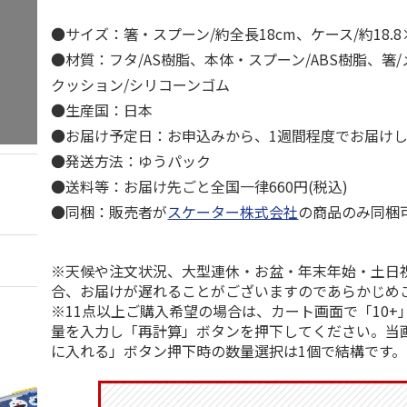
●サイズ：箸・スプーン/約全長18cm、ケース/約18.8×4
●材質：フタ/AS樹脂、本体・スプーン/ABS樹脂、箸
クッション/シリコーンゴム
●生産国：日本
●お届け予定日：お申込みから、1週間程度でお届け
●発送方法：ゆうパック
●送料等：お届け先ごと全国一律660円(税込)
●同梱：販売者が
スケーター株式会社
の商品のみ同梱
※天候や注文状況、大型連休・お盆・年末年始・土日
合、お届けが遅れることがございますのであらかじめ
※11点以上ご購入希望の場合は、カート画面で「10+
量を入力し「再計算」ボタンを押下してください。当
に入れる」ボタン押下時の数量選択は1個で結構です。