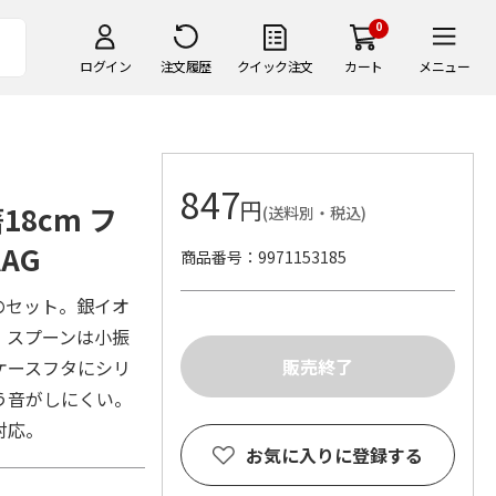
0
ログイン
注文履歴
クイック注文
カート
メニュー
847
円
8cm フ
(送料別・税込)
AG
商品番号
9971153185
のセット。銀イオ
。スプーンは小振
ケースフタにシリ
う音がしにくい。
対応。
お気に入りに登録する