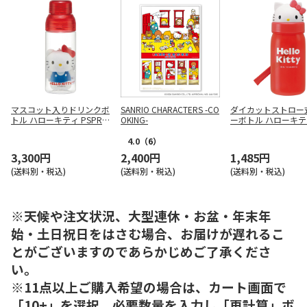
マスコット入りドリンクボ
SANRIO CHARACTERS -CO
ダイカットストロー
トル ハローキティ PSPR5
OKING-
ーボトル ハローキティ
MC
S3ST
4.0
（6）
3,300円
2,400円
1,485円
(送料別・税込)
(送料別・税込)
(送料別・税込)
※天候や注文状況、大型連休・お盆・年末年
始・土日祝日をはさむ場合、お届けが遅れるこ
とがございますのであらかじめご了承くださ
い。
※11点以上ご購入希望の場合は、カート画面で
「10+」を選択、必要数量を入力し「再計算」ボ