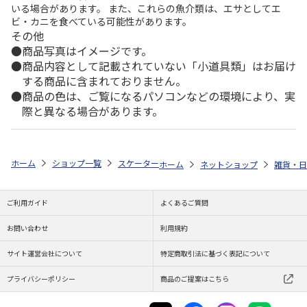
いる場合があります。 また、これらの魚介類は、エサとしてエ
ビ・カニを食べている可能性があります。
その他
商品写真はイメージです。
商品内容として記載されていない「小道具類」はお届け
する商品に含まれておりません。
商品の色は、ご覧になるパソコンなどの環境により、実
際と異なる場合があります。
ホーム
ショップ一覧
スケーター
フタ付ランチプレート ハローキティ 
ホーム
ネットショップ
雑貨・日
ご利用ガイド
よくあるご質問
お問い合わせ
利用規約
サイト運営会社について
特定商取引法に基づく表記について
プライバシーポリシー
商品のご提案はこちら