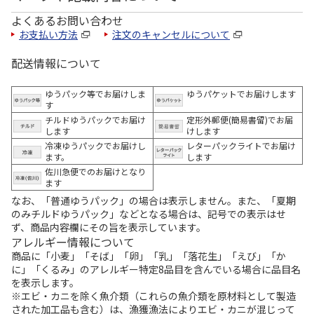
よくあるお問い合わせ
お支払い方法
注文のキャンセルについて
配送情報について
ゆうパック等でお届けしま
ゆうパケットでお届けします
す
チルドゆうパックでお届け
定形外郵便(簡易書留)でお届
します
けします
冷凍ゆうパックでお届けし
レターパックライトでお届け
ます。
します
佐川急便でのお届けとなり
ます
なお、「普通ゆうパック」の場合は表示しません。また、「夏期
のみチルドゆうパック」などとなる場合は、記号での表示はせ
ず、商品内容欄にその旨を表示しています。
アレルギー情報について
商品に「小麦」「そば」「卵」「乳」「落花生」「えび」「か
に」「くるみ」のアレルギー特定8品目を含んでいる場合に品目名
を表示します。
※エビ・カニを除く魚介類（これらの魚介類を原材料として製造
された加工品も含む）は、漁獲漁法によりエビ・カニが混じって