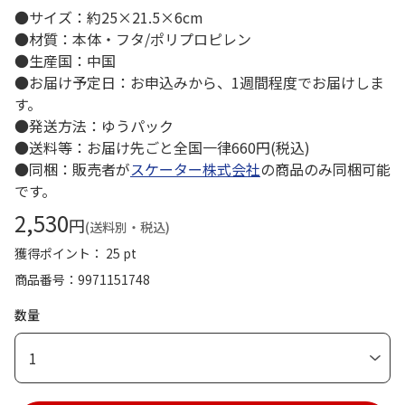
●サイズ：約25×21.5×6cm
●材質：本体・フタ/ポリプロピレン
●生産国：中国
●お届け予定日：お申込みから、1週間程度でお届けしま
す。
●発送方法：ゆうパック
●送料等：お届け先ごと全国一律660円(税込)
●同梱：販売者が
スケーター株式会社
の商品のみ同梱可能
です。
2,530
円
(送料別・税込)
獲得ポイント： 25 pt
商品番号
9971151748
数量
1