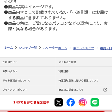
その他
商品写真はイメージです。
商品内容として記載されていない「小道具類」はお届け
する商品に含まれておりません。
商品の色は、ご覧になるパソコンなどの環境により、実
際と異なる場合があります。
ホーム
ショップ一覧
スケーター
メラミン製ボウル おさるのジョージ 
ホーム
ネットショップ
雑貨・日
ご利用ガイド
よくあるご質問
お問い合わせ
利用規約
サイト運営会社について
特定商取引法に基づく表記について
プライバシーポリシー
商品のご提案はこちら
SNSでお得な情報発信中