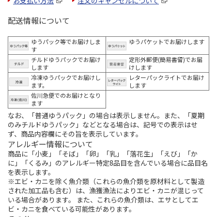
お支払い方法
注文のキャンセルについて
配送情報について
ゆうパック等でお届けしま
ゆうパケットでお届けします
す
チルドゆうパックでお届け
定形外郵便(簡易書留)でお届
します
けします
冷凍ゆうパックでお届けし
レターパックライトでお届け
ます。
します
佐川急便でのお届けとなり
ます
なお、「普通ゆうパック」の場合は表示しません。また、「夏期
のみチルドゆうパック」などとなる場合は、記号での表示はせ
ず、商品内容欄にその旨を表示しています。
アレルギー情報について
商品に「小麦」「そば」「卵」「乳」「落花生」「えび」「か
に」「くるみ」のアレルギー特定8品目を含んでいる場合に品目名
を表示します。
※エビ・カニを除く魚介類（これらの魚介類を原材料として製造
された加工品も含む）は、漁獲漁法によりエビ・カニが混じって
いる場合があります。 また、これらの魚介類は、エサとしてエ
ビ・カニを食べている可能性があります。