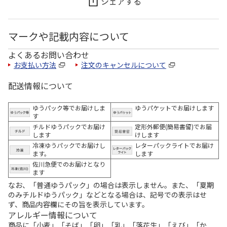
シェアする
マークや記載内容について
よくあるお問い合わせ
お支払い方法
注文のキャンセルについて
配送情報について
ゆうパック等でお届けしま
ゆうパケットでお届けします
す
チルドゆうパックでお届け
定形外郵便(簡易書留)でお届
します
けします
冷凍ゆうパックでお届けし
レターパックライトでお届け
ます。
します
佐川急便でのお届けとなり
ます
なお、「普通ゆうパック」の場合は表示しません。また、「夏期
のみチルドゆうパック」などとなる場合は、記号での表示はせ
ず、商品内容欄にその旨を表示しています。
アレルギー情報について
商品に「小麦」「そば」「卵」「乳」「落花生」「えび」「か