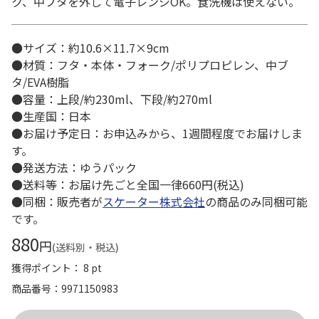
ク、中ブタを外して電子レンジOK。食洗機は使えない。
●サイズ：約10.6×11.7×9cm
●材質：フタ・本体・フォーク/ポリプロピレン、中ブ
タ/EVA樹脂
●容量：上段/約230ml、下段/約270ml
●生産国：日本
●お届け予定日：お申込みから、1週間程度でお届けしま
す。
●発送方法：ゆうパック
●送料等：お届け先ごと全国一律660円(税込)
●同梱：販売者が
スケーター株式会社
の商品のみ同梱可能
です。
880
円
(送料別・税込)
獲得ポイント： 8 pt
商品番号
9971150983