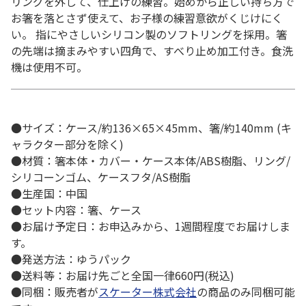
リングを外して、仕上げの練習。始めから正しい持ち方で
お箸を落とさず使えて、お子様の練習意欲がくじけにく
い。 指にやさしいシリコン製のソフトリングを採用。箸
の先端は摘まみやすい四角で、すべり止め加工付き。食洗
機は使用不可。
●サイズ：ケース/約136×65×45mm、箸/約140mm (キ
ャラクター部分を除く)
●材質：箸本体・カバー・ケース本体/ABS樹脂、リング/
シリコーンゴム、ケースフタ/AS樹脂
●生産国：中国
●セット内容：箸、ケース
●お届け予定日：お申込みから、1週間程度でお届けしま
す。
●発送方法：ゆうパック
●送料等：お届け先ごと全国一律660円(税込)
●同梱：販売者が
スケーター株式会社
の商品のみ同梱可能