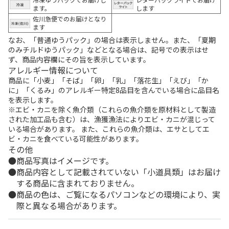
ます。
します
佐川急便でのお届けとなり
ます
なお、「普通ゆうパック」の場合は表示しません。また、「夏期
のみチルドゆうパック」などとなる場合は、記号での表示はせ
ず、商品内容欄にその旨を表示しています。
アレルギー情報について
商品に「小麦」「そば」「卵」「乳」「落花生」「えび」「か
に」「くるみ」のアレルギー特定8品目を含んでいる場合に品目名
を表示します。
※エビ・カニを除く魚介類（これらの魚介類を原材料として製造
された加工品も含む）は、漁獲漁法によりエビ・カニが混じって
いる場合があります。 また、これらの魚介類は、エサとしてエ
ビ・カニを食べている可能性があります。
その他
商品写真はイメージです。
商品内容として記載されていない「小道具類」はお届け
する商品に含まれておりません。
商品の色は、ご覧になるパソコンなどの環境により、実
際と異なる場合があります。