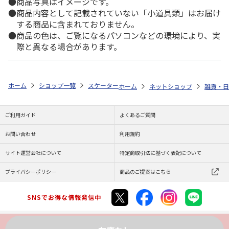
商品写真はイメージです。
商品内容として記載されていない「小道具類」はお届け
する商品に含まれておりません。
商品の色は、ご覧になるパソコンなどの環境により、実
際と異なる場合があります。
ホーム
ショップ一覧
スケーター
ベビー片手おけ はらぺこあおむし B
ホーム
ネットショップ
雑貨・日
ご利用ガイド
よくあるご質問
お問い合わせ
利用規約
サイト運営会社について
特定商取引法に基づく表記について
プライバシーポリシー
商品のご提案はこちら
SNSでお得な情報発信中