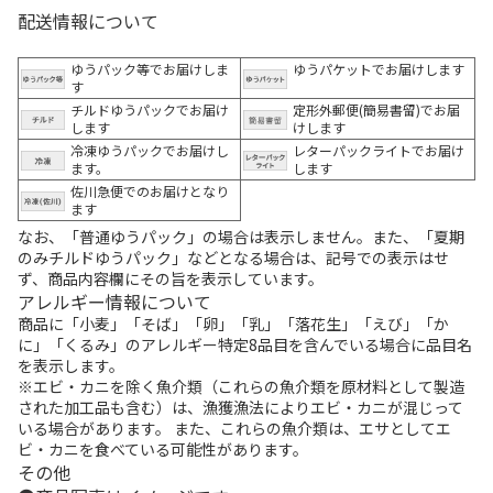
配送情報について
ゆうパック等でお届けしま
ゆうパケットでお届けします
す
チルドゆうパックでお届け
定形外郵便(簡易書留)でお届
します
けします
冷凍ゆうパックでお届けし
レターパックライトでお届け
ます。
します
佐川急便でのお届けとなり
ます
なお、「普通ゆうパック」の場合は表示しません。また、「夏期
のみチルドゆうパック」などとなる場合は、記号での表示はせ
ず、商品内容欄にその旨を表示しています。
アレルギー情報について
商品に「小麦」「そば」「卵」「乳」「落花生」「えび」「か
に」「くるみ」のアレルギー特定8品目を含んでいる場合に品目名
を表示します。
※エビ・カニを除く魚介類（これらの魚介類を原材料として製造
された加工品も含む）は、漁獲漁法によりエビ・カニが混じって
いる場合があります。 また、これらの魚介類は、エサとしてエ
ビ・カニを食べている可能性があります。
その他