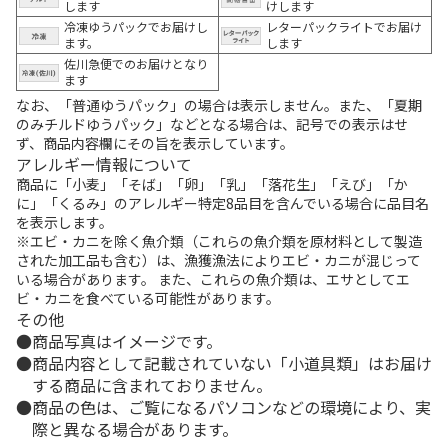
します
けします
冷凍ゆうパックでお届けし
レターパックライトでお届け
ます。
します
佐川急便でのお届けとなり
ます
なお、「普通ゆうパック」の場合は表示しません。また、「夏期
のみチルドゆうパック」などとなる場合は、記号での表示はせ
ず、商品内容欄にその旨を表示しています。
アレルギー情報について
商品に「小麦」「そば」「卵」「乳」「落花生」「えび」「か
に」「くるみ」のアレルギー特定8品目を含んでいる場合に品目名
を表示します。
※エビ・カニを除く魚介類（これらの魚介類を原材料として製造
された加工品も含む）は、漁獲漁法によりエビ・カニが混じって
いる場合があります。 また、これらの魚介類は、エサとしてエ
ビ・カニを食べている可能性があります。
その他
商品写真はイメージです。
商品内容として記載されていない「小道具類」はお届け
する商品に含まれておりません。
商品の色は、ご覧になるパソコンなどの環境により、実
際と異なる場合があります。