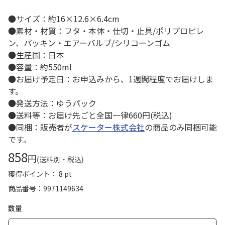
●サイズ：約16×12.6×6.4cm
●素材・材質：フタ・本体・仕切・止具/ポリプロピレ
ン、パッキン・エアーバルブ/シリコーンゴム
●生産国：日本
●容量：約550ml
●お届け予定日：お申込みから、1週間程度でお届けしま
す。
●発送方法：ゆうパック
●送料等：お届け先ごと全国一律660円(税込)
●同梱：販売者が
スケーター株式会社
の商品のみ同梱可能
です。
858
円
(送料別・税込)
獲得ポイント： 8 pt
商品番号
9971149634
数量