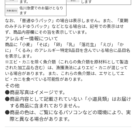
ます。
します
佐川急便でのお届けとなり
ます
なお、「普通ゆうパック」の場合は表示しません。また、「夏期
のみチルドゆうパック」などとなる場合は、記号での表示はせ
ず、商品内容欄にその旨を表示しています。
アレルギー情報について
商品に「小麦」「そば」「卵」「乳」「落花生」「えび」「か
に」「くるみ」のアレルギー特定8品目を含んでいる場合に品目名
を表示します。
※エビ・カニを除く魚介類（これらの魚介類を原材料として製造
された加工品も含む）は、漁獲漁法によりエビ・カニが混じって
いる場合があります。 また、これらの魚介類は、エサとしてエ
ビ・カニを食べている可能性があります。
その他
商品写真はイメージです。
商品内容として記載されていない「小道具類」はお届け
する商品に含まれておりません。
商品の色は、ご覧になるパソコンなどの環境により、実
際と異なる場合があります。