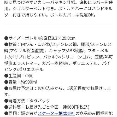
時に見つけやすいカラーパッキン仕様。底板にラバーを使
用。ショルダーベルト付き。ボトルカバーにはハンドホル
ダー付きで持ちやすい。ボトルカバーは洗濯OK。
●サイズ：ボトル/約直径8.3×29.8cm
●材質：内びん・口がね/ステンレス鋼、胴部/ステンレス
鋼(アクリル樹脂塗装)、キャップ/ABS樹脂、フタ・ベル
ト/ポリプロピレン、パッキン/シリコーンゴム、底板/熱可
塑性エラストマー、カバー本体/綿、ポリエステル、パイ
ピング/ポリエステル
●生産国：中国
●容量：約990ml
●お届け予定日：お申込みから、1週間程度でお届けしま
す。
●発送方法：ゆうパック
●送料等：お届け先ごと全国一律660円(税込)
●同梱：販売者が
スケーター株式会社
の商品のみ同梱可能