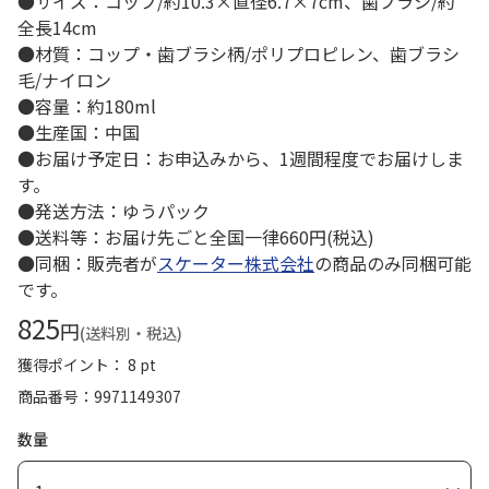
●サイズ：コップ/約10.3×直径6.7×7cm、歯ブラシ/約
全長14cm
●材質：コップ・歯ブラシ柄/ポリプロピレン、歯ブラシ
毛/ナイロン
●容量：約180ml
●生産国：中国
●お届け予定日：お申込みから、1週間程度でお届けしま
す。
●発送方法：ゆうパック
●送料等：お届け先ごと全国一律660円(税込)
●同梱：販売者が
スケーター株式会社
の商品のみ同梱可能
です。
825
円
(送料別・税込)
獲得ポイント： 8 pt
商品番号
9971149307
数量