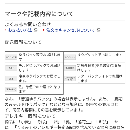
マークや記載内容について
よくあるお問い合わせ
お支払い方法
注文のキャンセルについて
配送情報について
ゆうパック等でお届けしま
ゆうパケットでお届けします
す
チルドゆうパックでお届け
定形外郵便(簡易書留)でお届
します
けします
冷凍ゆうパックでお届けし
レターパックライトでお届け
ます。
します
佐川急便でのお届けとなり
ます
なお、「普通ゆうパック」の場合は表示しません。また、「夏期
のみチルドゆうパック」などとなる場合は、記号での表示はせ
ず、商品内容欄にその旨を表示しています。
アレルギー情報について
商品に「小麦」「そば」「卵」「乳」「落花生」「えび」「か
に」「くるみ」のアレルギー特定8品目を含んでいる場合に品目名