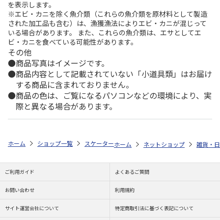
を表示します。
※エビ・カニを除く魚介類（これらの魚介類を原材料として製造
された加工品も含む）は、漁獲漁法によりエビ・カニが混じって
いる場合があります。 また、これらの魚介類は、エサとしてエ
ビ・カニを食べている可能性があります。
その他
商品写真はイメージです。
商品内容として記載されていない「小道具類」はお届け
する商品に含まれておりません。
商品の色は、ご覧になるパソコンなどの環境により、実
際と異なる場合があります。
ホーム
ショップ一覧
スケーター
スタンド付コップ＆歯ブラシセット(園児用
ホーム
ネットショップ
雑貨・日
ご利用ガイド
よくあるご質問
お問い合わせ
利用規約
サイト運営会社について
特定商取引法に基づく表記について