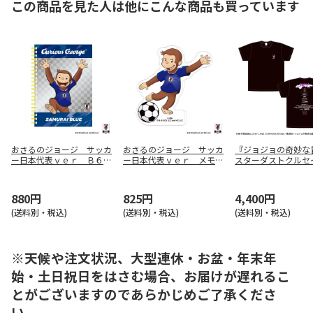
この商品を見た人は他にこんな商品も買っています
おさるのジョージ サッカ
おさるのジョージ サッカ
『ジョジョの奇妙な
ー日本代表ｖｅｒ Ｂ６リ
ー日本代表ｖｅｒ メモス
スターダストクルセ
ングノート
タンドクリップ
ス』 ワールドツアー
ツ S
880円
825円
4,400円
(送料別・税込)
(送料別・税込)
(送料別・税込)
※天候や注文状況、大型連休・お盆・年末年
始・土日祝日をはさむ場合、お届けが遅れるこ
とがございますのであらかじめご了承くださ
い。